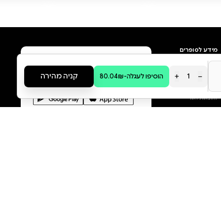
מה הסיפור:
לחצי כאן להורדת פרקים ראשונים
רב המכר של ה New York Times
והספר שכולנו ציפינו לו! לוסי סקור
חוזרת לעיירה הקטנה נוקמאאוט,
עם הספר השלישי בסדרה,
סיפורם של סלואן ולוסיאן. יש רק
אישה אחת שיכולה לשחרר אותי
לחופשי. אבל אני מעדיף להעלות
את עצמי באש מאשר לבקש עזרה
מסלואן וולטון. לוסיאן רולינס הוא
עשיר, חתיך, מרושע ונקמני. הוא
בנה אימפריה בלתי ניתנת לעצירה
הוסף ביקורת
ויעשה הכול כדי למחות את הכתם