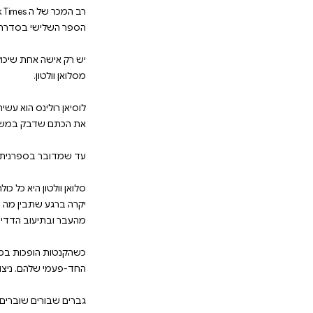
צץ לרומן בלתי צפוי, הם מגלים שהמשיכה ביניהם
בר על פחדיו ולמצוא את האומץ להגן על סלואן ב
ים מלאי תשוקה, מתח ומסתורין. הצטרפו למסע מ
רב המכר של ה New York Times והספר שכולנו ציפינו לו! ל
חת שיכולה לשחרר אותי לחופשי. אבל אני מעדיף להעלו
הוא עשיר, חתיך, מרושע ונקמני. הוא בנה אימפריה בלתי נ