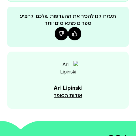
Gelehrten u.a. zu der zweiten Version der 10 Gebote /
10 Reden (Geist der Gesetze, Recht und
תעזרו לנו להכיר את ההעדפות שלכם ולהציע
ספרים מתאימים יותר
Gerechtigkeit), zur Sünde der Kundschafter, zur
symbolischen Bedeutung des Stiftzeltes / Mischkan
(Sünde und Sühne), zum Gebot Höre Israel / Schema
Israel zu den Torah-Quellen jüdischer Feiertage und
der Segnung Israels durch Mose. Ari Lipinski übersetzt
die hebräischen Namen der 24 Bücher der
hebräischen Bibel, die Namen der 54 Torah-
Wochenabschnitte, die 70 biblischen Namen des
Ari Lipinski
Ewigen sowie die hebräischen Namen der Bäume und
אודות הסופר
Pflanzen der Bibel. Neu im Anhang enthalten sind 4
Artikel von Ari Lipinski über Tiersymbole in der Bibel:
Das Kamel, Taube & Adler, Krokodil & Heuschrecke,
Löwe und Lamm. Sie erhalten ein Glossar von Bibel-
Begriffen und Kurzbiographien vieler Bibel-Gelehrter,