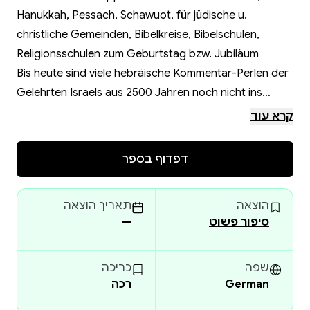
Hanukkah, Pessach, Schawuot, für jüdische u.
christliche Gemeinden, Bibelkreise, Bibelschulen,
Religionsschulen zum Geburtstag bzw. Jubiläum
Bis heute sind viele hebräische Kommentar-Perlen der
Gelehrten Israels aus 2500 Jahren noch nicht ins
Deutsche übersetzt worden. Ari Lipinski bietet hier
קרא עוד
erstmalig auf Deutsch und farbig illustriert einen
Einblick in die singulären Torah-Kommentare von Don
דפדוף בספר
Isaak Abarbanel, der zum Text der Torah viele originelle
Fragen stellte und diese mit einem enormen Wissen
הוצאה
תאריך הוצאה
beantwortete.
סיפור פשוט
—
Abarbanel hat jeweils Stellung bezogen zu den
Schriften seiner großen Vorgänger wie z.B. Raschi, Ibn
Esra, Maimonides (Rambam) oder Nachmanides
שפה
כריכה
German
רכה
(Ramban). Ari Lipinski präsentiert eine Serie
wunderbarer Gedanken und Erläuterungen der