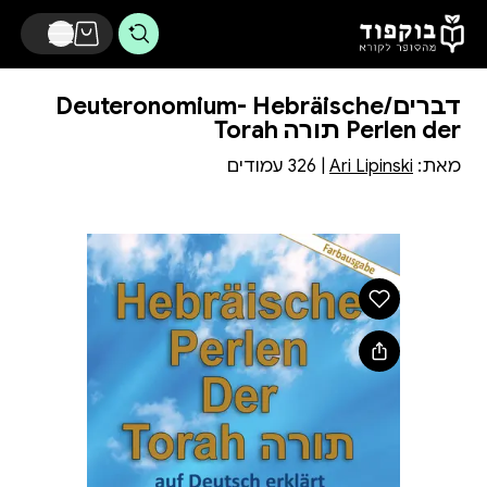
דלג לתוכן הראשי
דברים/Deuteronomium- Hebräische
Perlen der תורה Torah
מאת:
Ari Lipinski
| 326 עמודים