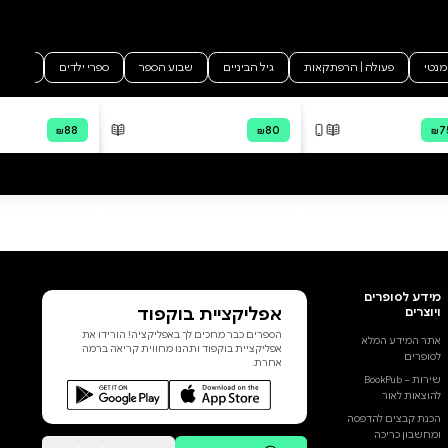
סקירה וביקורת
מה הסיפור:
ספר דברי הברית כולל ברית ותורה
דברי משה בוא יבוא מצד א' (דברי
הרב) הספר הקדוש והיקר ברית
ותורה. פירש מקראי קודש ומאמרי
רז"ל חכמים מפוארים לחדד
התלמידים בדרך ישרה. קלה
וחמורה. אשר חיבר ויסד ה"ה איש
רב. רכב ישראל ופרשיו אבי אבי.
הלא זה הוד והדר. כק"ש נהדר. הרב
המופלא. וכבוד ה' מלא. כקש"ת