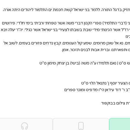
ישרה. קלה וחמורה. אשר חיבר
הדר. הרב המופלא. וכבוד ה' מלא.
ו ועטרת ראשנו במקום גדולתו
ם התלמוד ליהודים היתה אורה.
י ורביתי בימי חלדי. פירושים
ראל אשר כגילי. יה"ר יעלה ויבא
דחים פזורים בעמים. לשוב אל