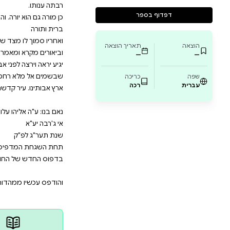
ודש ומאמרי רז"ל חכמים מפוארים לחדד התלמידים בדרך 
ב. רכב ישראל ופרשיו אבי אבי. הלא זה הוד והדר. כק"ש נ
אברהם עלוש ז"ל. אבינו רועינו ומגיה חשכנו מורינו ורבינ
א יורה. והחזיק בדגל התורה. ללמד בני ישראל קשת חכמת י
ו מצד שני (דברי התלמיד) ספרי הקטן דברי משה אשר טפחת
ומאמרי רז"ל אשר הכינותי מידי שבת בשבתו לצעירי בני יש
 רחמים. נא אל שוכן מרומים. שמע קול העגומים. קבץ נ