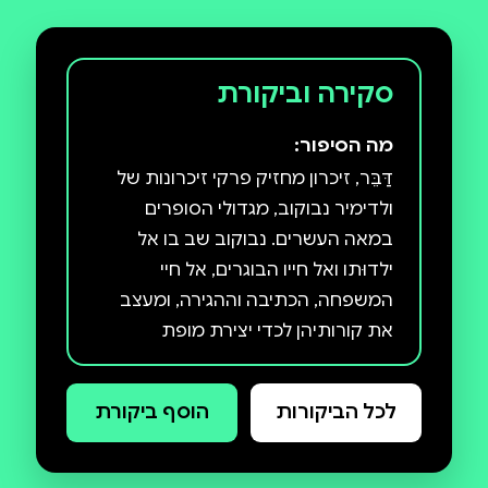
סקירה וביקורת
מה הסיפור:
דַּבֵּר, זיכרון מחזיק פרקי זיכרונות של
ולדימיר נבוקוב, מגדולי הסופרים
במאה העשרים. נבוקוב שב בו אל
ילדוּתו ואל חייו הבוגרים, אל חיי
המשפחה, הכתיבה וההגירה, ומעצב
את קורותיהן לכדי יצירת מופת
אוטוביוגרפית, הנוגעת בחוויית החיים
ובזיכרון המכונן אותה. כיום נחשב דַּבֵּר,
לכל הביקורות
הוסף ביקורת
זיכרון על ידי רבים לא רק לאחד
מספריו האהובים ביותר של נבוקוב,
אלא לפסגת יצירתו. תרגום חדש זה,