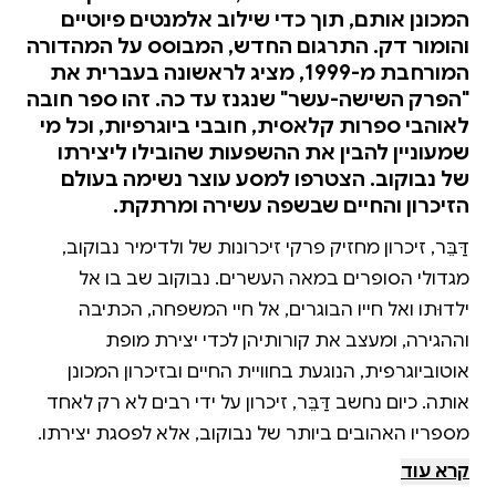
המכונן אותם, תוך כדי שילוב אלמנטים פיוטיים
והומור דק. התרגום החדש, המבוסס על המהדורה
המורחבת מ-1999, מציג לראשונה בעברית את
"הפרק השישה-עשר" שנגנז עד כה. זהו ספר חובה
לאוהבי ספרות קלאסית, חובבי ביוגרפיות, וכל מי
שמעוניין להבין את ההשפעות שהובילו ליצירתו
של נבוקוב. הצטרפו למסע עוצר נשימה בעולם
הזיכרון והחיים שבשפה עשירה ומרתקת.
דַּבֵּר, זיכרון מחזיק פרקי זיכרונות של ולדימיר נבוקוב,
מגדולי הסופרים במאה העשרים. נבוקוב שב בו אל
ילדוּתו ואל חייו הבוגרים, אל חיי המשפחה, הכתיבה
וההגירה, ומעצב את קורותיהן לכדי יצירת מופת
אוטוביוגרפית, הנוגעת בחוויית החיים ובזיכרון המכונן
אותה. כיום נחשב דַּבֵּר, זיכרון על ידי רבים לא רק לאחד
מספריו האהובים ביותר של נבוקוב, אלא לפסגת יצירתו.
תרגום חדש זה, לפי המהדורה המורחבת של הספר
קרא עוד
שראתה אור ב־1999, כולל – לראשונה בעברית – את