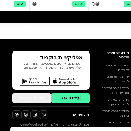
עיתונאית פופולארית שהופכת
לדמות הטראגית בפודקאסט שלה
עצמה זהו יום הולדתה ה־45 של
העיתונאית אליקס סאמֶר, ובמהלך
חגיגות בפאב המקומי שלה היא
נתקלת באישה כנועה למראה בשם
ג'וזי פֵיר. ג'וזי, כך מתברר, בדיוק
חוגגת גם היא 45. תאומות ליום
הולדת. כמה ימים אחר כך דרכיהן
מצטלבות שוב. ג'וזי מספרת
לאליקס, שהיא מאזינה לסדרת
הוסף ביקורת
הפודקאסטים שלה על נשים
מצליחות שניצחו את העבר
לכל הביקורות
הטראומתי שלהן, ומציעה עצמה
כמרואיינת לסדרה, בתור מי