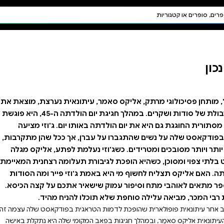
חיפוש AI
דת ויהדות
תפילה
חגים ומועדים
תלמוד
קבלה
עיתונאית נערצת, מוצאת את
עצמה לכודה במערבולת של סודות ושקרים. במהלך חגיגת יום הולדתה ה-45, היא פוגשת
ותו יום. ג'וזי מציעה
, אך ככל שהן מתקרבות,
נעלמת לפתע, אליקס מגלה