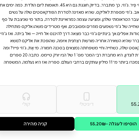
ת תעלומה רצחנית המאיימת
 ג'וזי פייר ומה הסודות
יר אתכם על קצה הכיסא.
לו להניח מהיד.
ראגית בפודקאסט שלה עצמה זהו
בפאב המקומי שלה היא נתקלת באישה
ראה בשם ג'וזי פֵיר. ג'וזי, כך מתברר, בדיוק חוגגת גם היא 45. תאומות ליום הולדת. כמה ימים אחר
 הפודקאסטים שלה על נשים
סדרה, בתור מי שניצבת על סף
 מטרידים משהו.אליקס מתחילה
 אל חייה — ואל ביתה. ואז ג'וזי
שהופכת את אליקס לנושא
ה. מי אַת, ג'וזי פייר? ומה
עשית? ליסה ג'ואל, ילידת לונדון, היא מחברת רבי המכר מס' 1 של הניו יורק טיימס. כתבה 20 ספרים