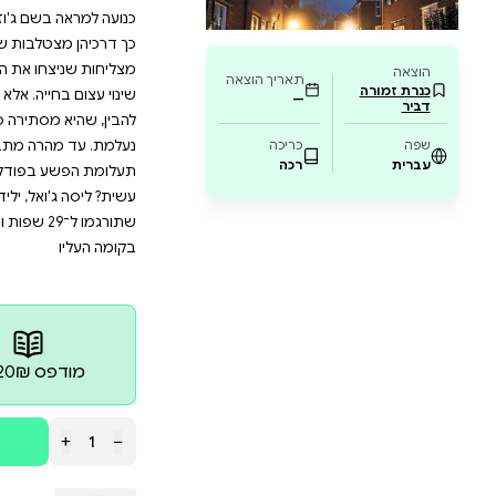
לסיוט בלתי צפוי ומסוכן, כשהיא הופכת לגיבור
י משפחתה. האם אליקס תצליח לחשוף מי היא באמת
ה? הספר מתאים לאוהבי מתח וסיפור עמוק שישא
 מחברת רבי המכר, מביאה עלילה סוחפת שלא תוכ
וגי שעוקב אחר עיתונאית פופולארית שהופכת לדמות הט
יום הולדתה ה־45 של העיתונאית אליקס סאמֶר, ובמהלך חגיגות 
כנועה למ
טלבות שוב. ג'וזי מספרת לאליקס, שהיא מאזינה לסדרת
חו את העבר הטראומתי שלהן, ומציעה עצמה כמרואיינת ל
ייה. אלא שחייה של ג'וזי נשמעים מוזרים ומסובכים, ואף
תירה סודות אפלים.אך בינתיים ג'וזי כבר מצאה דרך להיכנס
רה מתברר שהיא השאירה אחריה מורשת רצחנית איומה, 
פודקאסט שלה, כשחייה וחיי משפחתה נמצאים בסכנה חמור