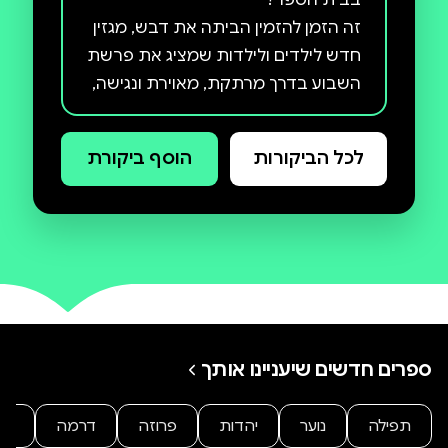
זה הזמן להזמין הביתה את דבש, מגזין
חדש לילדים ולילדות שמציג את פרשת
השבוע בדרך מרתקת, מאוירת ונגישה,
לכל הביקורות
הוסף ביקורת
איורים צבעוניים שמגרים את הדימיון
דבש מיועד לילדות ולילדים מגיל 6
ומעלה, הוא כלי מושלם לשיעור,
להפעלה או לשיחת שבת, ומתאים
ספרים חדשים שיעניינו אותך
במיוחד לבתי ספר, תנועות נוער
תפילה
נוער
יהדות
פרוזה
דרמה
מת
כל מגזין מאגד 4-6 פרשות מודפסות