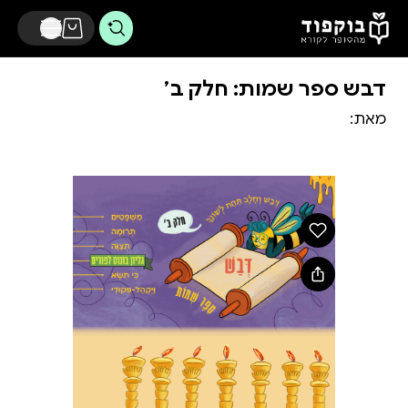
דלג לתוכן הראשי
דבש ספר שמות: חלק ב׳
מאת: