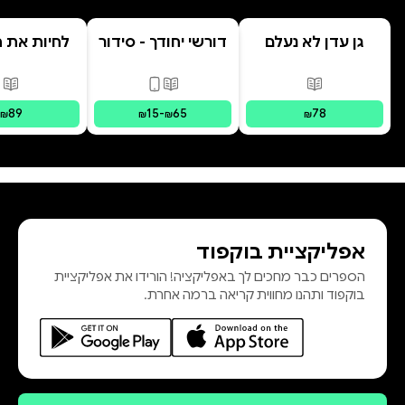
באיכות גבוהה, שהילדות והילדים
גן עדן לא נעלם
דורשי יחודך - סידור
לחיות את הי
רמב"ם
פורמטים זמינים
:
מודפס
פורמטים זמינים
:
מודפס, דיגי
פור
שמות חלק א׳ כולל פרשות משפטים
89
15
-
65
78
₪
₪
₪
₪
לעוד מידע:
https://mechonhadar.org.il
אפליקציית בוקפוד
הספרים כבר מחכים לך באפליקציה! הורידו את אפליקציית
בוקפוד ותהנו מחווית קריאה ברמה אחרת.