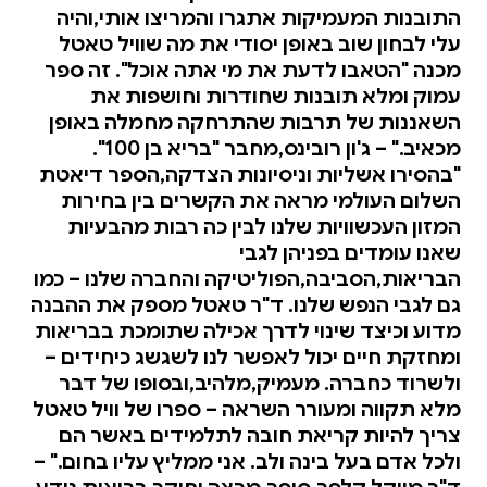
התובנות המעמיקות אתגרו והמריצו אותי,והיה
עלי לבחון שוב באופן יסודי את מה שוויל טאטל
מכנה "הטאבו לדעת את מי אתה אוכל". זה ספר
עמוק ומלא תובנות שחודרות וחושפות את
השאננות של תרבות שהתרחקה מחמלה באופן
מכאיב." – ג'ון רובינס,מחבר "בריא בן 100".
"בהסירו אשליות וניסיונות הצדקה,הספר דיאטת
השלום העולמי מראה את הקשרים בין בחירות
המזון העכשוויות שלנו לבין כה רבות מהבעיות
שאנו עומדים בפניהן לגבי
הבריאות,הסביבה,הפוליטיקה והחברה שלנו – כמו
גם לגבי הנפש שלנו. ד"ר טאטל מספק את ההבנה
מדוע וכיצד שינוי לדרך אכילה שתומכת בבריאות
ומחזקת חיים יכול לאפשר לנו לשגשג כיחידים –
ולשרוד כחברה. מעמיק,מלהיב,ובסופו של דבר
מלא תקווה ומעורר השראה – ספרו של וויל טאטל
צריך להיות קריאת חובה לתלמידים באשר הם
ולכל אדם בעל בינה ולב. אני ממליץ עליו בחום." –