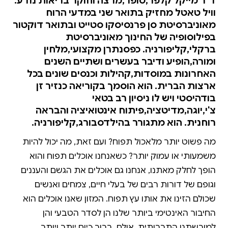
ד"ר מייקל קלפר,סופר,מרצה וחוקר בריאות נודע.
וויל טאטל מחזיק בתואר שני במדעי הרוח
מאוניברסיטת סן פרנסיסקו סטייט ובתואר דוקטור
בפילוסופיה של החינוך מאוניברסיטת
ברקלי,קליפורניה. כפסנתרן מקצועי,מלחין
ומורה,הופיע ודיבר בעשרים ושתיים השנים
האחרונות במוסדות,קהילות וכנסים שונים בכל
ארצות הברית. הוא הוסמך בקוריאה כנזיר זן
בודהיסטי ויש לו ניסיון רב בטאי
צ'י,יוגה,מדיטציה,פיתוח אינטואיציה והבראה
רוחנית. הוא מתגורר בהילדסבורג,קליפורניה.
מה פשוט יותר מלאכול תפוח? ועם זאת, מה יכול להיות
משמעותי או עמוק יותר? כשאנחנו אוכלים תפוח והוא
הופך לחלק מאתנו, אנחנו גם אוכלים את הגשם והעננים
וגופם של דורות רבים של בעלי חיים, צמחים ואנשים
שכולם הזינו את אותו עץ תפוח. המזון שאנו אוכלים הוא
החיבור האינטימי ביותר שלנו הן לסדר הטבעי והן
למורשתנו התרבותית. אולם, ברור כיום יותר ויותר