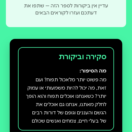
עדיין אין ביקורות לספר הזה — שתפו את
וויל טאטל מחזיק בתואר שני במדעי הרוח מאוניברסיטת
דעתכם ועזרו לקוראים הבאים
סן פרנסיסקו סטייט ובתואר דוקטור בפילוסופיה של
החינוך מאוניברסיטת ברקלי, קליפורניה. כפסנתרן
מקצועי, מלחין ומורה, הופיע ודיבר בעשרים ושתיים השנים
האחרונות במוסדות, קהילות וכנסים שונים בכל ארצות
הברית. הוא הוסמך בקוריאה כנזיר זן בודהיסטי ויש לו
סקירה וביקורת
ניסיון רב בטאי צ'י, יוגה, מדיטציה, פיתוח אינטואיציה
והבראה רוחנית. הוא מתגורר בהילדסבורג, קליפורניה.
מה הסיפור:
מה פשוט יותר מלאכול תפוח? ועם
זאת, מה יכול להיות משמעותי או עמוק
יותר? כשאנחנו אוכלים תפוח והוא הופך
לחלק מאתנו, אנחנו גם אוכלים את
הגשם והעננים וגופם של דורות רבים
של בעלי חיים, צמחים ואנשים שכולם
הזינו את אותו עץ תפוח. המזון שאנו