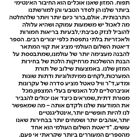
תפוח. המזון שאנו אוכלים הוא החיבור האינטימי
ביותר שלנו הן לסדר הטבעי והן למורשתנו
התרבותית. אולם,ברור כיום יותר ויותר שלהחלטה
מה לאכול יש משמעות עמוקה ושהיא עלולה
להוביל לנזק סביבתי,לבעיות בריאות חמורות
ולאכזריות בלתי נתפסת כלפי יצורים רבים. הספר
דיאטת השלום העולמי מציג את קווי המתאר
להבנה מעצימה יותר של עולמנו,שמתבססת על
הבנת ההשלכות מרחיקות הלכת של בחירות
המזון שלנו. באמצעות שילוב של תורת
המערכות,לקחים ממיתולוגיות ודתות שונות
ומדע,ד"ר וויל טאטל מציע סדרה של עקרונות
אוניברסליים לכל האנשים בעלי המצפון,מכל
מסורת דתית,שמראים כיצד אנו יכולים להגביר
את המודעות שלנו ולקדם אותה – מה שמאפשר
לנו להיות חופשיים יותר,אינטליגנטיים
יותר,אוהבים יותר ושמחים יותר בבחירות שאנו
עושים. "דיאטת השלום העולמי הוא אחד
מהספרים המעוררים ביותר שקראתי אי פעם.