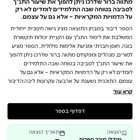
מתווה ברור שדרכו ניתן להפוך את שיעור התנ"ך
לסביבה בטוחה שבה התלמידים לומדים לא רק
על הדמויות המקראיות – אלא גם על עצמם.
הספר דיבור במבחן התוצאה מציג גישה חינוכית ייחודית
המשלבת את לימוד התנ"ך עם הקניית יכולות תקשורת
בונה, חוסן חברתי ומניעת אלימות מילולית. הספר מציע
למורים, מנהלים ומפקחים מתווה ברור שדרכו ניתן להפוך
את שיעור התנ"ך לסביבה בטוחה שבה התלמידים
לומדים לא רק על הדמויות המקראיות – אלא גם על
עצמם. התוכנית נשענת על ארבעה עקרונות ליבה:הדיבור
קרא עוד
ארבעת סגנונות התקשורת של מנהיגי ישראל – משה,
דפדוף בספר
מפתח זה"ב (זיהוי, הבחנה, בחירה) – שיטה מעשית
הוצאה
תאריך הוצאה
מנדלי מוכר ספרים
—