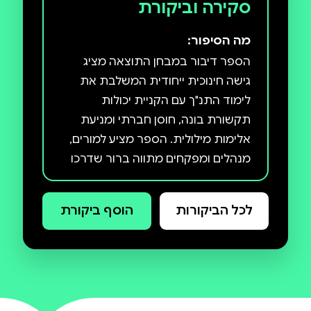
סקירה וביקורת
מה הסיפור:
הספר דיבור במבחן התוצאה מציג
גישה חינוכית ייחודית המשלבת את
לימוד התנ"ך עם הקניית יכולות
תקשורת בונה, חוסן חברתי ומניעת
אלימות מילולית. הספר מציע למורים,
מנהלים ומפקחים מתווה ברור שדרכו
ניתן להפוך את שיעור התנ"ך לסביבה
בטוחה שבה התלמידים לומדים לא רק
לכל הביקורות
הוסף ביקורת
על הדמויות המקראיות – אלא גם על
עצמם. התוכנית נשענת על ארבעה
עקרונות ליבה:הדיבור כמעצב מציאות
ארבעת סגנונות התקשורת של מנהיגי