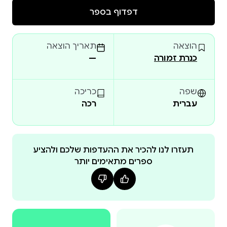
הרווחית של ציור בן מאות שנים, הוא נשאב אל משחק
דפדוף בספר
קטלני של חתול ועכבר, ששום דבר בו איננו כפי שהוא
הוצאה
תאריך הוצאה
כנרת זמורה
—
כדי לחשוף את התרמית שמאחורי הציור והיוצר המסתורי
שחתום עליו, אלון הוגה את אחת מתוכניות ההונאה
שפה
כריכה
עברית
רכה
מסוגנן, מתוחכם ורקום לתפארת, דיוקנה של אלמונית
הוא מסע מהפנט בצדו האפל של עולם האמנות. למן
הפתיחה האלגנטית ועד התפניות המטלטלות בסופו –
תעזרו לנו להכיר את ההעדפות שלכם ולהציע
ספרים מתאימים יותר
זהו מפגן כוח של מאסטר ספרותי, והוכחה נוספת לכך,
שבכל הקשור במתח, ריגול ואינטריגות, אין לדניאל סילבה
דניאל סילבה הוא סופר עטור פרסים ומחבר רבי־המכר