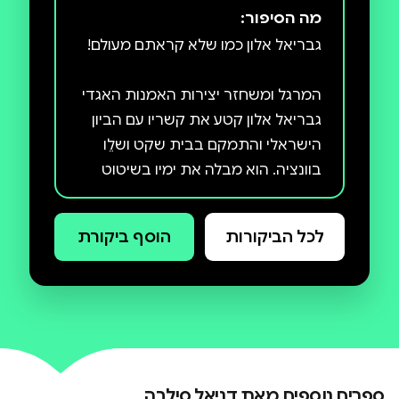
מה הסיפור:
המרגל ומשחזר יצירות האמנות האגדי
גבריאל אלון קטע את קשריו עם הביון
הישראלי והתמקם בבית שקט ושלֵו
בוונציה. הוא מבלה את ימיו בשיטוט
ברחבי העיר, הרחק מן השדים מעברוֹ
לכל הביקורות
הוסף ביקורת
אבל כשסוחר האמנות האקסצנטרי
ג'וליאן אישרווד מבקש מאלון לחקור את
נסיבות גילויו מחדש ומכירתו הרווחית
של ציור בן מאות שנים, הוא נשאב אל
משחק קטלני של חתול ועכבר, ששום
ספרים נוספים מאת
דניאל סילבה