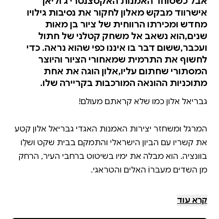
אבל כשסוחר האמנות האקסצנטרי ג'וליאן
אישרווד מבקש מאלון לחקור את נסיבות גילויו
מחדש ומכירתו הרווחית של ציור בן מאות
שנים,הוא נשאב אל משחק קטלני של חתול
ועכבר,ששום דבר בו איננו כפי שהוא נראה. כדי
לחשוף את התרמית שמאחורי הציור והיוצר
המסתורי שחתום עליו,אלון הוגה את אחת
מתוכניות ההונאה המורכבות בקריירה שלו.
המרגל ומשחזר יצירות האמנות האגדי גבריאל אלון קטע
את קשריו עם הביון הישראלי והתמקם בבית שקט ושלֵו
בוונציה. הוא מבלה את ימיו בשיטוט ברחבי העיר, הרחק
אבל כשסוחר האמנות האקסצנטרי ג'וליאן אישרווד
קרא עוד
מבקש מאלון לחקור את נסיבות גילויו מחדש ומכירתו