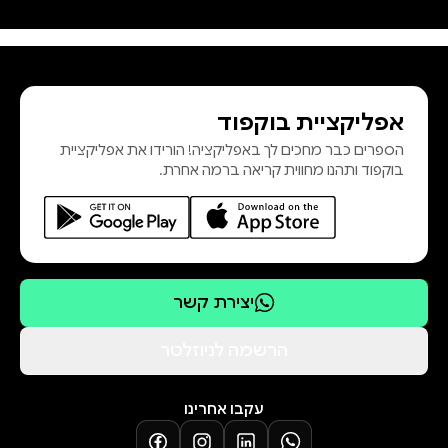
את תהליכי העומק ואת חולשת
המבנים המוסדיים שהביאו אותנו
למשבר החוקתי של שנת 2023,
ומציעים הצעות מעשיות לחיזוק
אפליקציית בוקפוד
הדמוקרטיה הישראלית. פרופ׳ נעם
הספרים כבר מחכים לך באפליקציה! הורידו את אפליקציית
גדרון הוא חבר סגל במחלקה למדע
בוקפוד ותהנו מחווית קריאה ברמה אחרת.
המדינה ובתוכנית לפילוסופיה, לכלכלה
ולמדע המדינה באוניברסיטה העברית
בירושלים. פרופ׳ יניב רוזנאי הוא סגן
הדיקן בבית ספר הארי רדזינ
יצירת קשר
הרשמה לניוזלטר
עקבו אחרינו