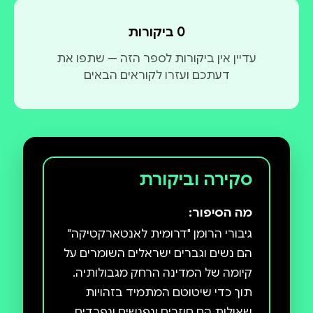
'אנה והציידים' (2009), 'אני לא הכרתי את אנרי קוריאל'
(2016). הרומן מלווה באחרית דבר מקיפה מאת יגאל
0 ביקורות
שוורץ .
עדיין אין ביקורות לספר הזה — שתפו את
דעתכם ועזרו לקוראים הבאים
סקירה וביקורת
מה הסיפור:
גיבורי הרומן "דרומית לאנטארקטיקה"
הם נשים וגברים ישראלים השומרים על
קיומה של המדינה הרחק מגבולותיה.
תוך כדי שיטוטם המתמיד בזהויות
שאולות הם חוזרים ונפגשים ונפרדים