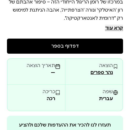
במרכזו של רומן הריגול הייחודי הזה – סיפור אהבתם של
רון 'האיטלקי' ונורה 'הצרפתייה', אהבה הניתנת למימוש
קרא עוד
"זה לא סוד גדול שפעם, בחיים אחרים שבחר, היה ראובן
מירן חבר בהתאגדות חשאית ועלומה […] זה גם לא סוד
דפדוף בספר
גדול שאי אפשר לכתוב על הדברים הללו במפורש […]
אבל צנזורה אינה תמיד נציגה של רשע מוחלט, להיפך:
הוצאה
תאריך הוצאה
לפעמים היא מסייעת ביצירת ספרות משובחת, כי כאשר
נהר ספרים
—
לא ניתן לדבר על הדברים כהווייתם, הסופר שמכיר אותם
נאלץ לקלף את הדברים מעטיפות הריאליה והטריוויה
ולהגיע למחוזות מופשטים של המחשבה, שם מחכים לו
שפה
כריכה
עברית
רכה
הנושאים הגדולים שנמצאים בגרעין החוויה: שאלות של
זהות, של נאמנות ושל בגידה. […] כשמפשיטים אירוע
שמספק עלילה לספר ריגול 'ריאליסטי' מן הריאליה שלו,
וכשעושים את זה בכישרון, בחסכנות ובתבונה כמו מירן,
תעזרו לנו להכיר את ההעדפות שלכם ולהציע