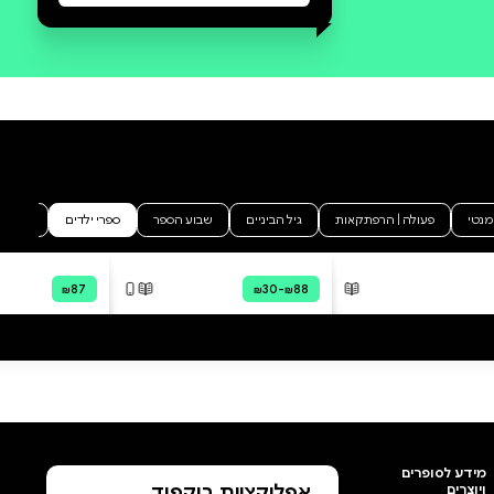
סקירה וביקורת
מה הסיפור:
אֶל הַבַּיִת שֶׁל דְּרָקוֹן מַגִּיעַ חָתוּל
גָּדוֹל. דְּרָקוֹן לֹא יוֹדֵעַ אֵיךְ לְטַפֵּל
בֶּחָתוּל. הוּא לֹא יוֹדֵעַ מָה לָתֵת לוֹ
לֶאֱכֹל וְלָמָּה צָרִיךְ לָשִׂים לוֹ חוֹל. מֵרֹב
בִּלְבּוּל דְּרָקוֹן כִּמְעַט מִתְיָאֵשׁ. אֲבָל
אָז לֶחָתוּל יֵשׁ הַפְתָּעָה גְּדוֹלָה
בִּשְׁבִיל דְּרָקוֹן. דְּרָקוֹן הִיא סִדְרָה
לְרֵאשִׁית קְרִיאָה מֵאֵת הַסּוֹפֵר
וְהַמְּאַיֵּר דָאב פִּילְקִי, יוֹצֵר קֶפְּטֶן
תַּחְתּוֹנִים, אִישׁ הַכֶּלֶב, מוֹעֲדוֹן
הַקּוֹמִיקְס שֶׁל סוּפֶּר גּוּר וְעוֹד סְפָרִים