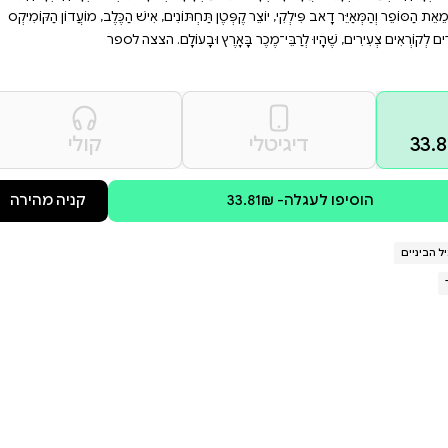
צעירים שמחפשים הרפתקה
חויכים. ספר מושלם לילדים
על כוחה של ידידות.
 הפנים!
לֹא יוֹדֵעַ מָה לָתֵת לוֹ לֶאֱכֹל וְלָמָּה צָרִיךְ
ְּדוֹלָה בִּשְׁבִיל דְּרָקוֹן. דְּרָקוֹן הִיא
ִים, אִישׁ הַכֶּלֶב, מוֹעֲדוֹן הַקּוֹמִיקְס
עוֹלָם. הצצה לספר
קולי