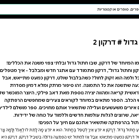
חיפוש AI
דת ויהדות
תפילה
חגים ומועדים
תלמוד
קבלה
י צפוי משנה את הכללים!
חדש ומבלבל - איך מטפלים
 דרקון כמעט מתייאש, אבל
תק ומלא דמיון מסדרת
אב פילקי, היוצר המוכשר של