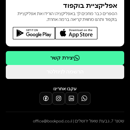
אפליקציית בוקפוד
הספרים כבר מחכים לך באפליקציה! הורידו את אפליקציית
בוקפוד ותהנו מחווית קריאה ברמה אחרת.
יצירת קשר
הרשמה לניוזלטר
עקבו אחרינו
שטנר 7, גבעת שאול ירושלים |
office@bookpod.co.il