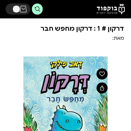
דלג לתוכן הראשי
דרקון # 1 : דרקון מחפש חבר
מאת: