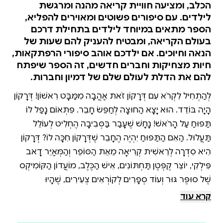
הכלב, ומציעה חוויית קריאה מהנה ומרגשת
לילדים. עם סיפורים פשוטים ומאוירים להפליא,
הספר מתאים במיוחד לילדים בתחילת דרכם
בעולם הקריאה, ומבטיח להעניק להם שעות של
הנאה וחיוכים. אם ילדכם אוהב סיפורי הרפתקאות,
חיות מצחיקות וחברים חדשים, זה הספר שיפתח
להם את הדלת לעולם שלם של דמיון וחברות.
לְהַתְחִיל לִקְרֹא עִם דְּרָקוֹן זֹאת אַהֲבָה מִמַּבָּט רִאשׁוֹן! דְּרָקוֹן
הָיָה בּוֹדֵד. הוּא יָצָא הַחוּצָה לְחַפֵּשׂ חָבֵר. פִּתְאוֹם נָפַל לוֹ
תַּפּוּחַ עַל הָרֹאשׁ! נָחָשׁ שֶׁעָבַר בַּסְּבִיבָה הֶחְלִיט לְעוֹלֵל
תַּעֲלוּל. הַאִם הַתַּפּוּחַ יִהְיֶה הֶחָבֵר שֶׁדְּרָקוֹן חִכָּה לוֹ? דְּרָקוֹן
הִיא סִדְרָה לְרֵאשִׁית קְרִיאָה מֵאֵת הַסּוֹפֵר וְהַמְּאַיֵּר דָאב
פִּילְקִי, יוֹצֵר קֶפְּטֶן תַּחְתּוֹנִים, אִישׁ הַכֶּלֶב, מוֹעֲדוֹן הַקּוֹמִיקְס
שֶׁל סוּפֶּר גּוּר וְעוֹד סְפָרִים לְקוֹרְאִים צְעִירִים, שֶׁהָיוּ
לְרַבֵּי־מֶכֶר בָּאָרֶץ וּבָעוֹלָם הצצה לספר
קרא עוד