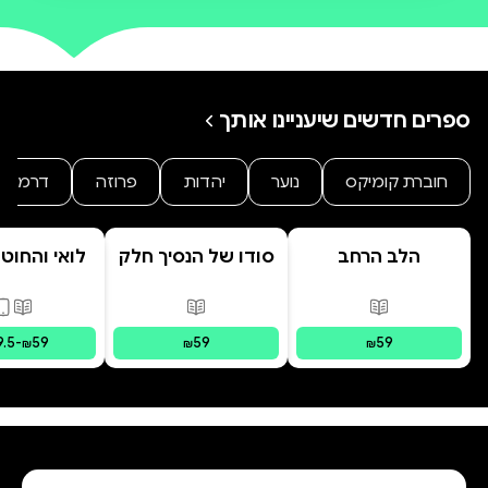
ספרים חדשים שיעניינו אותך
חוברת קומיקס
נוער
יהדות
פרוזה
דרמה
הלב הרחב
סודו של הנסיך חלק
לואי והחוט
ב' סוד הנסיך
- הרפתקת 
הנסתר
המרחפ
פורמטים זמינים
:
מודפס
פורמטים זמינים
:
מודפס
פורמ
9.5
-
59
59
59
₪
₪
₪