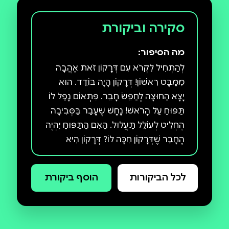
סקירה וביקורת
מה הסיפור:
לְהַתְחִיל לִקְרֹא עִם דְּרָקוֹן זֹאת אַהֲבָה
מִמַּבָּט רִאשׁוֹן! דְּרָקוֹן הָיָה בּוֹדֵד. הוּא
יָצָא הַחוּצָה לְחַפֵּשׂ חָבֵר. פִּתְאוֹם נָפַל לוֹ
תַּפּוּחַ עַל הָרֹאשׁ! נָחָשׁ שֶׁעָבַר בַּסְּבִיבָה
הֶחְלִיט לְעוֹלֵל תַּעֲלוּל. הַאִם הַתַּפּוּחַ יִהְיֶה
הֶחָבֵר שֶׁדְּרָקוֹן חִכָּה לוֹ? דְּרָקוֹן הִיא
סִדְרָה לְרֵאשִׁית קְרִיאָה מֵאֵת הַסּוֹפֵר
וְהַמְּאַיֵּר דָאב פִּילְקִי, יוֹצֵר קֶפְּטֶן
לכל הביקורות
הוסף ביקורת
תַּחְתּוֹנִים, אִישׁ הַכֶּלֶב, מוֹעֲדוֹן הַקּוֹמִיקְס
שֶׁל סוּפֶּר גּוּר וְעוֹד סְפָרִים לְקוֹרְאִים
צְעִירִים, שֶׁהָיוּ לְרַבֵּי־מֶכֶר בָּאָרֶץ וּבָעוֹלָם
הצצה לספר