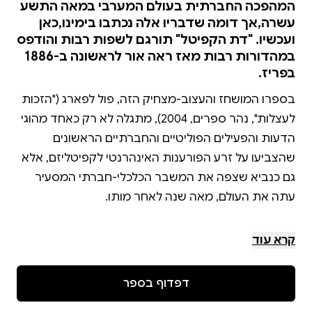
המהפכה החברתית בעולם המערבי במאה התשע
עשרה,אך דומה שדבריו אלה נכתבו בימינו,כאן
ועכשיו. "דת הקפיטל" תורגם לשפות רבות והודפס
במהדורות רבות מאז ראה אור לראשונה ב-1886
בפריז.
בספרו המושחז והעצוב-מצחיק הזה, פול לפארג ("הזכות
לעצלות", נהר ספרים, 2004), מתגלה לא רק כאחד מהוגי
הדעות והפעילים הפוליטיים והחברתיים הראשונים
שהצביעו על זרע הפורענות האינהרנטי לקפיטליזם, אלא
גם כנביא שצפה את המשבר הכלכלי-חברתי המסעיר
בספר, הבנוי במתכונת כתבי הקודש וספרי התפילות,
קרא עוד
מציג לפארג קונגרס דמיוני רב משתתפים של נציגי
הבורגנות הבינלאומית, שהתכנס בלונדון כדי לדון
דפדוף בספר
באסטרטגיה שיש לנקוט כדי לבלום את התפשטותם ואת