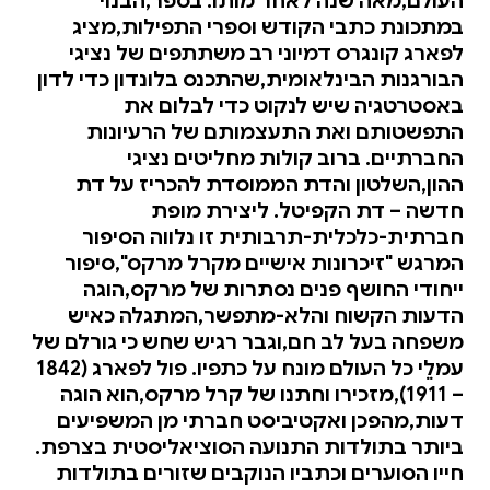
העולם,מאה שנה לאחר מותו. בספר,הבנוי
במתכונת כתבי הקודש וספרי התפילות,מציג
לפארג קונגרס דמיוני רב משתתפים של נציגי
הבורגנות הבינלאומית,שהתכנס בלונדון כדי לדון
באסטרטגיה שיש לנקוט כדי לבלום את
התפשטותם ואת התעצמותם של הרעיונות
החברתיים. ברוב קולות מחליטים נציגי
ההון,השלטון והדת הממוסדת להכריז על דת
חדשה – דת הקפיטל. ליצירת מופת
חברתית-כלכלית-תרבותית זו נלווה הסיפור
המרגש "זיכרונות אישיים מקרל מרקס",סיפור
ייחודי החושף פנים נסתרות של מרקס,הוגה
הדעות הקשוח והלא-מתפשר,המתגלה כאיש
משפחה בעל לב חם,וגבר רגיש שחש כי גורלם של
עמלֵי כל העולם מונח על כתפיו. פול לפארג (1842
– 1911),מזכירו וחתנו של קרל מרקס,הוא הוגה
דעות,מהפכן ואקטיביסט חברתי מן המשפיעים
ביותר בתולדות התנועה הסוציאליסטית בצרפת.
חייו הסוערים וכתביו הנוקבים שזורים בתולדות