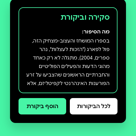
סקירה וביקורת
מה הסיפור:
בספרו המושחז והעצוב-מצחיק הזה,
פול לפארג ("הזכות לעצלות", נהר
ספרים, 2004), מתגלה לא רק כאחד
מהוגי הדעות והפעילים הפוליטיים
והחברתיים הראשונים שהצביעו על זרע
הפורענות האינהרנטי לקפיטליזם, אלא
גם כנביא שצפה את המשבר
הכלכלי-חברתי המסעיר עתה את
לכל הביקורות
הוסף ביקורת
בספר, הבנוי במתכונת כתבי הקודש
וספרי התפילות, מציג לפארג קונגרס