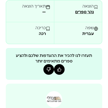
התעצמותם של הרעיונות החברתיים. ברוב קולות
הוצאה
תאריך הוצאה
מחליטים נציגי ההון, השלטון והדת הממוסדת להכריז על
נהר ספרים
—
ליצירת מופת חברתית-כלכלית-תרבותית זו נלווה
שפה
כריכה
עברית
רכה
הסיפור המרגש "זיכרונות אישיים מקרל מרקס", סיפור
ייחודי החושף פנים נסתרות של מרקס, הוגה הדעות
הקשוח והלא-מתפשר, המתגלה כאיש משפחה בעל לב
חם, וגבר רגיש שחש כי גורלם של עמלֵי כל העולם מונח על
תעזרו לנו להכיר את ההעדפות שלכם ולהציע
ספרים מתאימים יותר
פול לפארג (1842 – 1911), מזכירו וחתנו של קרל מרקס,
הוא הוגה דעות, מהפכן ואקטיביסט חברתי מן המשפיעים
ביותר בתולדות התנועה הסוציאליסטית בצרפת. חייו
הסוערים וכתביו הנוקבים שזורים בתולדות המהפכה
החברתית בעולם המערבי במאה התשע עשרה, אך דומה