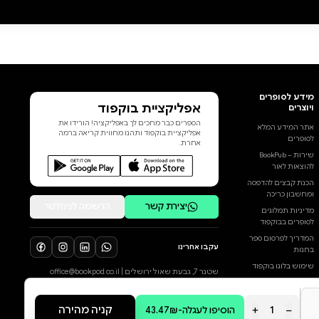
אסמי שמחות לחזור לרפבליק סיטי
אחרי חופשה קסומה בעולם
הרוחות. אבל עם שובן הן מגלות
שהעיר שרויה במאבקים פנימיים
שמאיימים להחריב אותה. יזם עשיר
מחליט להפוך את אזור פורטל
הרוחות ללונה פארק. במקביל,
בפרברי העיר מנסים לשרוד אלפי
פליטים רעבים וחסרי בית, ומנהיג
הוסף ביקורת
חדש ואכזר של ארגון השילוש
המסוכן נחוש לאחד את שאר
לכל הביקורות
הכנופיות תחת הנהגתו בכל מחיר.
כדי להתמודד עם הכוחות
שמאיימים להרוס את רפבליק סיטי
ואת המרקם העדין בין בני האדם