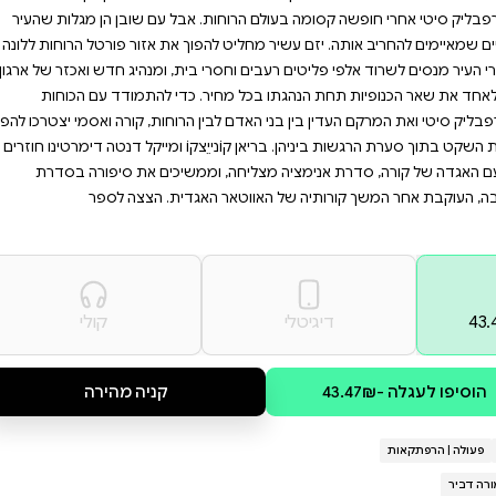
ת הרגשות ולשמור על האיזון
ואנימציה, זהו הספר
מצליחה, עם קומיקס שיסחף
מיצו את ההזדמנות להיות
צה ופורצת דרך. קורה וחברתה
אבל עם שובן הן מגלות שהעיר
ך את אזור פורטל הרוחות ללונה
ית, ומנהיג חדש ואכזר של ארגון
כדי להתמודד עם הכוחות
הרוחות, קורה ואסמי יצטרכו להפוך
וֹ ומייקל דנטה דימרטינו חוזרים
משיכים את סיפורה בסדרת
גדית. הצצה לספר