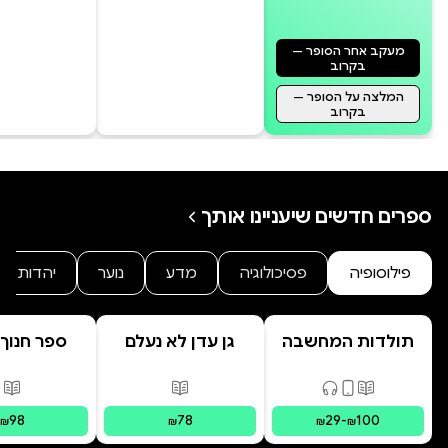
מעקב אחר הסופר —
בקרוב
המלצה על הסופר —
בקרוב
ספרים חדשים שיעניינו אותך
פילוסופיה
פסיכולוגיה
מדע
נוער
יהדות
תולדות המחשבה
גן עדן לא נעלם
ספר חנוך 
האנושית
פורמטים זמינים
:
מודפס, דיגיטלי, קולי
פורמטים זמינים
:
מודפס
פור
98
78
29
-
100
₪
₪
₪
₪