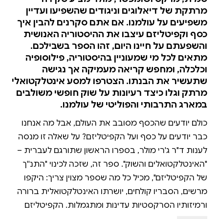
מרתקת של דיאלוגים וניגודים שהשפיעו ועדיין
משפיעים על עולמנו. אם אתם סקרנים להבין איך
כסף וקפיטליזם עיצבו את ההיסטוריה האנושית
והשפעתם על חיינו היום, זהו הספר בשבילכם.
מתאים לכל מי שמעוניין בהיסטוריה, פילוסופיה
וכלכלה, ומחפש קריאה מעמיקה אך נגישה
שתעשיר את הבנתו. הצטרפו למסע אינטלקטואלי
מרתק וגלו כיצד רעיונות על שוק חופשי משולבים
במארג התרבותי והפוליטי של עולמנו.
כולם יודעים שהכסף מסובב את העולם, אבל מה אנחנו
כבר יודעים על כסף ועל הקפיטליזם? על שאלה זו מנסה
לענות ד"ר ג'רי מולר, בספרו הראשון שתורגם לעברית –
"האינטלקטואלים והשוק". ספר זה, שזכה לכינוי "התנ''ך
של הקפיטליזם", מכיל כל מה שספר מצוין צריך: היקפו
מרשים, הסבריו קולחים, יושרתו האינטלקטואלית ברורה
ורמיזותיו הסרקסטיות עדינות ומתגמלות. הקפיטליזם
אינו נחלתם של כלכלנים בלבד. פילוסופים, פוליטיקאים,