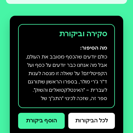
סקירה וביקורת
מה הסיפור:
כולם יודעים שהכסף מסובב את העולם,
אבל מה אנחנו כבר יודעים על כסף ועל
הקפיטליזם? על שאלה זו מנסה לענות
ד"ר ג'רי מולר, בספרו הראשון שתורגם
לעברית – "האינטלקטואלים והשוק".
ספר זה, שזכה לכינוי "התנ''ך של
הקפיטליזם", מכיל כל מה שספר מצוין
צריך: היקפו מרשים, הסבריו קולחים,
לכל הביקורות
הוסף ביקורת
יושרתו האינטלקטואלית ברורה
ורמיזותיו הסרקסטיות עדינות