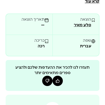
קרא עוד
מדעני חברה, סופרים ומבקרי תרבות דנים כבר מאות
שנים במאפייני המשק החופשי ובהשלכותיו התרבותיות,
הוצאה
תאריך הוצאה
המוסריות והפוליטיות. וולטר ואדם סמית, אדמונד ברק
סלע מאיר
—
ויוסטוס מוזר, מקס ובר ומתיו ארנולד, הגל ומרקס,
לוקאץ' ומרקוזה, שומפטר והאייק – אלה ואחרים, חסידי
השוק החופשי ומתנגדיו השוצפים, נחרזים בידיו האמונות
שפה
כריכה
של ההיסטוריון ג'רי מולר לשרשרת רעיונית מרתקת;
עברית
רכה
שרשרת של ניגודים, המשפיעה עד ימינו על המדיניות
החברתית והפוליטית, על התרבות בכל מובני המילה, ועל
מידת החופש והרווחה של כלל בני האדם.
תעזרו לנו להכיר את ההעדפות שלכם ולהציע
"האינטלקטואלים והשוק" מנגיש לקורא סקירה פילוסופית
ספרים מתאימים יותר
מעמיקה וממוסמכת, אך עם זאת סיפורית, נגישה
וקולחת, של ההגות וההוגים סביב אחת התופעות המכ