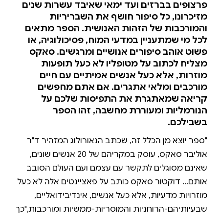
פרצופים בברזים ועד ימאי שאיבד עשרות שנים
מזיכרונו, כל סיפור חושף את השבריריות
והמורכבות של הזהות האנושית. הספר מתאים
לכל מי שמתעניין במדעי המוח, פסיכולוגיה, או
פשוט אוהב סיפורים אנושיים ומרגשים. סאקס
מצליח לכתוב על מטופליו לא כעל תופעות
מוזרות, אלא כעל אנשים אמיתיים עם חיים
מורכבים ומלאי אתגרים. אם אתם מחפשים
קריאה שמאתגרת את התפיסות שלכם על
הנורמליות ומעוררת מחשבה, זהו הספר
בשבילכם.
"ספר יוצא מן הכלל זה, שכתב הנאורולוג המזהיר ד"ר
אוליבר סאקס, עוסק במקריהם של 20 אנשים שונים,
שאינם מסוגלים לתקשר עם עצמם ועם העולם הסובב
אותם... דוקטור סאקס כותב על פאציינטים אלה לא כעל
מוזרויות מדעיות, אלא כעל אנשים, אינדיבידואליים,
שבעיותיהם-הרוחניות והמוסריות-ממשיות ומורכבות,"כך