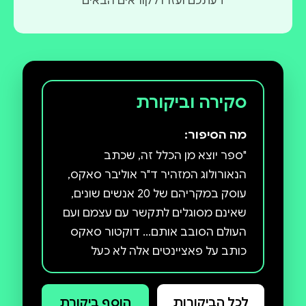
דעתכם ועזרו לקוראים הבאים
סקירה וביקורת
מה הסיפור:
"ספר יוצא מן הכלל זה, שכתב
הנאורולוג המזהיר ד"ר אוליבר סאקס,
עוסק במקריהם של 20 אנשים שונים,
שאינם מסוגלים לתקשר עם עצמם ועם
העולם הסובב אותם... דוקטור סאקס
כותב על פאציינטים אלה לא כעל
מוזרויות מדעיות, אלא כעל אנשים,
אינדיבידואליים, שבעיותיהם-הרוחניות
לכל הביקורות
הוסף ביקורת