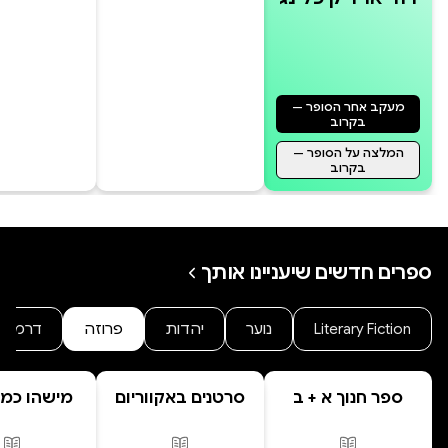
רודיארד קיפלינג נולד בבומביי ב-30
בדצמבר 1865, ומת בלונדון ב-18
בינואר 1936. אפרו נטמן בכנסיית
מעקב אחר הסופר —
וסטמינסטר בפינת המשוררים לצד
בקרוב
קבריהם של צ'רלס דיקנס ותומאס
המלצה על הסופר —
בקרוב
הרדי.
ספרים חדשים שיעניינו אותך
Literary Fiction
נוער
יהדות
פרוזה
דרמה
ספר חנוך א + ב
סרטנים באקווריום
מישהו כמו