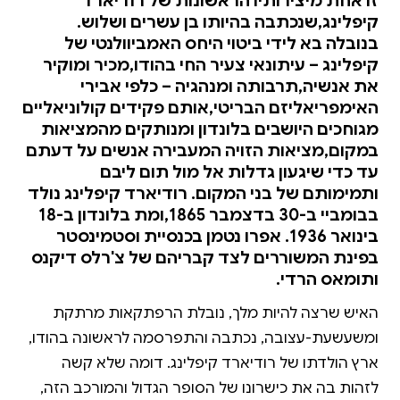
זו אחת מיצירותיו הראשונות של רודיארד
קיפלינג,שנכתבה בהיותו בן עשרים ושלוש.
בנובלה בא לידי ביטוי היחס האמביוולנטי של
קיפלינג – עיתונאי צעיר החי בהודו,מכיר ומוקיר
את אנשיה,תרבותה ומנהגיה – כלפי אבירי
האימפריאליזם הבריטי,אותם פקידים קולוניאליים
מגוחכים היושבים בלונדון ומנותקים מהמציאות
במקום,מציאות הזויה המעבירה אנשים על דעתם
עד כדי שיגעון גדלות אל מול תום ליבם
ותמימותם של בני המקום. רודיארד קיפלינג נולד
בבומביי ב-30 בדצמבר 1865,ומת בלונדון ב-18
בינואר 1936. אפרו נטמן בכנסיית וסטמינסטר
בפינת המשוררים לצד קבריהם של צ'רלס דיקנס
ותומאס הרדי.
האיש שרצה להיות מלך, נובלת הרפתקאות מרתקת
ומשעשעת-עצובה, נכתבה והתפרסמה לראשונה בהודו,
ארץ הולדתו של רודיארד קיפלינג. דומה שלא קשה
לזהות בה את כישרונו של הסופר הגדול והמורכב הזה,