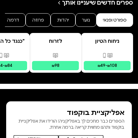
ספרים חדשים שיעניינו אותך
ספורט ופנאי
נוער
יהדות
פרוזה
דרמה
ניחוח הטיון
לזרוח
"כנגד כל הס
מפוסט-טראומה
פורמטים זמינים
:
מודפס, דיגיטלי
פורמטים זמינים
:
מודפס
פורמ
34
-
84
98
49
-
108
₪
₪
₪
₪
אפליקציית בוקפוד
הספרים כבר מחכים לך באפליקציה! הורידו את אפליקציית
בוקפוד ותהנו מחווית קריאה ברמה אחרת.