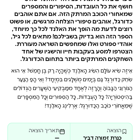
חושף את כל העובדות, הסיפורים והמספרים
שמאחורי הכוכב המרתק הזה. אם אתם אוהבים
כדורגל, אוהבים סיפורי הצלחה מרגשים, או פשוט
רוצים לדעת מה הופך את האלנד לכל כך מיוחד,
הספר הזה הוא בדיוק בשבילכם! מתאים לכל גיל,
אוהדי ספורט ואלו שמחפשים השראה מעוררת.
הצטרפו למסע בעקבות חייו והישגיו של אחד
השחקנים המרתקים ביותר בתחום הכדורגל.
אֵיזֶה שִׂיא עוֹלָם הִשִּׂיג הָאלַנְד כְּשֶׁהָיָה רַק בֶּן חָמֵשׁ? אֵיךְ הוּא
שִׂחֵק כַּדּוּרֶגֶל גַּם בְּיָמִים מֻשְׁלָגִים בִּמְיֻחָד? וְאֵיךְ הָפַךְ הַנַּעַר
הַנּוֹרְוֵגִי הַגָּבוֹהַּ וְהָרָזֶה לְאֶחָד מִמַּבְקִיעֵי הַשְּׁעָרִים הַגְּדוֹלִים
בַּהִיסְטוֹרְיָה? כָּל הָעֻבְדּוֹת, כָּל הַסִּפּוּרִים וְכָל הַמִּסְפָּרִים
שֶׁמֵּאֲחוֹרֵי כּוֹכַב הַכַּדּוּרֶגֶל: אֶרְלִינְג הָאלַנְד!
הוצאה
תאריך הוצאה
כנרת זמורה דביר
—