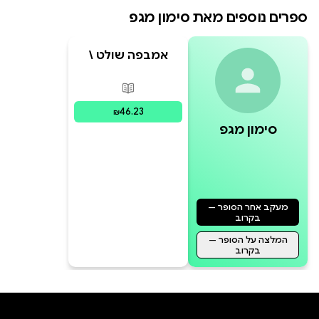
ספרים נוספים מאת
סימון מגפ
אמבפה שולט \
כוכבי הכדורגל 3
פורמטים זמינים
:
מודפס
46.23
₪
סימון מגפ
מעקב אחר הסופר —
בקרוב
המלצה על הסופר —
בקרוב