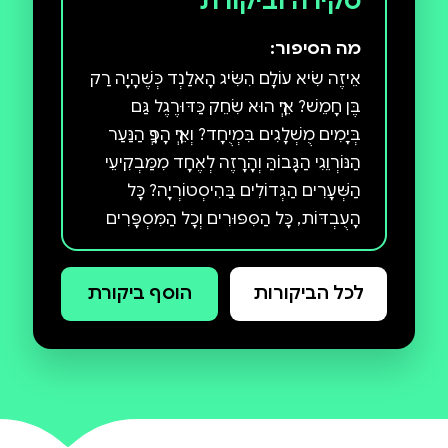
סקירה וביקורת
מה הסיפור:
אֵיזֶה שִׂיא עוֹלָם הִשִּׂיג הָאלַנְד כְּשֶׁהָיָה רַק
בֶּן חָמֵשׁ? אֵיךְ הוּא שִׂחֵק כַּדּוּרֶגֶל גַּם
בְּיָמִים מֻשְׁלָגִים בִּמְיֻחָד? וְאֵיךְ הָפַךְ הַנַּעַר
הַנּוֹרְוֵגִי הַגָּבוֹהַּ וְהָרָזֶה לְאֶחָד מִמַּבְקִיעֵי
הַשְּׁעָרִים הַגְּדוֹלִים בַּהִיסְטוֹרְיָה? כָּל
הָעֻבְדּוֹת, כָּל הַסִּפּוּרִים וְכָל הַמִּסְפָּרִים
שֶׁמֵּאֲחוֹרֵי כּוֹכַב הַכַּדּוּרֶגֶל: אֶרְלִינְג
הָאלַנְד!
לכל הביקורות
הוסף ביקורת