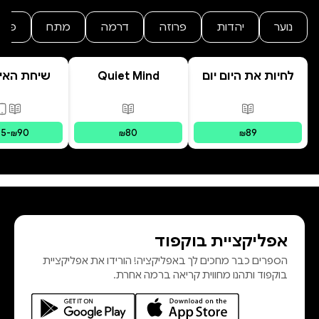
נוער
יהדות
פרוזה
דרמה
מתח
פנט
לחיות את היום יום
Quiet Mind
שיחת האיב
המשפחה הפ
| מסע לר
פורמטים זמינים
:
מודפס
פורמטים זמינים
:
מודפס
פורמ
בשיטת IFS צ
75
-
90
80
89
₪
₪
₪
אפליקציית בוקפוד
הספרים כבר מחכים לך באפליקציה! הורידו את אפליקציית
בוקפוד ותהנו מחווית קריאה ברמה אחרת.