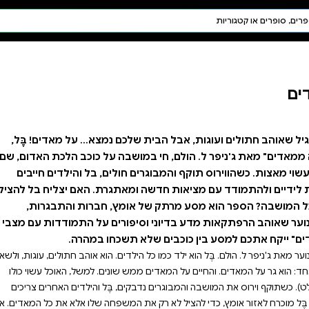
חיפוש AI
דת ויהדות
תפילה
חגים ומועדים
תלמוד
קבלה
נמצא... על מאדים! בֶּל,
ה על כוכב הלכת האדום, שם
לים, בל והילדים חייבים
גרת. האם יצליח בל להציל
, חברות והתבגרות,