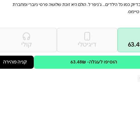
רים על התמודדות עם מצבי
כחו במהרה.
ם. הוא אוהב חתולים, עוגות, ולשאול
נים. למשל, האוכל עשוי כולו
 בֶּל והילדים האחרים צריכים
שפחה שלו אלא את כל המאדים. אז
שלושה פרסי ניוברי ומחברת
קולי