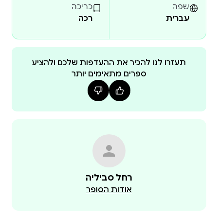
שפה
כריכה
עברית
רכה
המחברת קוראת את ספר מלכים קריאה חדשה
ומודרנית, שבבסיסה מחקר מעמיק במקור המקראי
וההיסטורי; זאת מתוך חירות אמנותית, המאפשרת לה
תעזרו לנו להכיר את ההעדפות שלכם ולהציע
ספרים מתאימים יותר
לברוא שפה שהיא 'מקראית' או 'עתיקה' ובו בזמן נהירה,
ספר זה בא בהמשך לספרה הקודם של המחברת, "שלוש
הגבירות", שעסק בשלוש נשותיו של דויד המלך וזכה
לשבחים. ושוב קמות לעינינו לתחייה הנשים, הפעם מן
רחל סביליה
על העטיפה: קוטפת הזעפרן, בציור קיר מינואי מהאי
אודות הסופר
תרה, סביבות 1600 לפנה"ס הזעפרן, פרח רב שנתי,
פורח, קמל, נובל, ופורח מחדש מדי שנה. צמח זה הוא