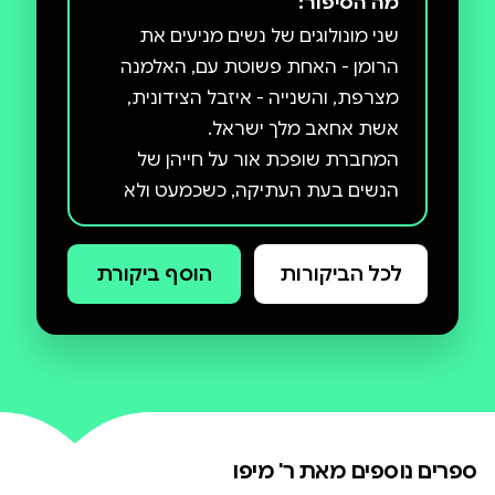
מה הסיפור:
נאוה סביליה שדה
שני מונולוגים של נשים מניעים את
הרומן - האחת פשוטת עם, האלמנה
מצרפת, והשנייה - איזבל הצידונית,
המחברת שופכת אור על חייהן של
הנשים בעת העתיקה, כשכמעט ולא
ניתן להן חופש פעולה ולמרות זאת
לכל הביקורות
הוסף ביקורת
איזבל מוצגת כאישה שהכוח הוא טבעי
לה, והיא בוחנת בהשתאות את
האלוהים האחד ואת מנהגי מאמיניו
הזרים לה. וכי מה זה משנה בכמה אלים
האלמנה מצרפת סבורה בדיוק כמוה,
ספרים נוספים מאת
ר' מיפו
אלא שהיא משתכנעת בכוח האל