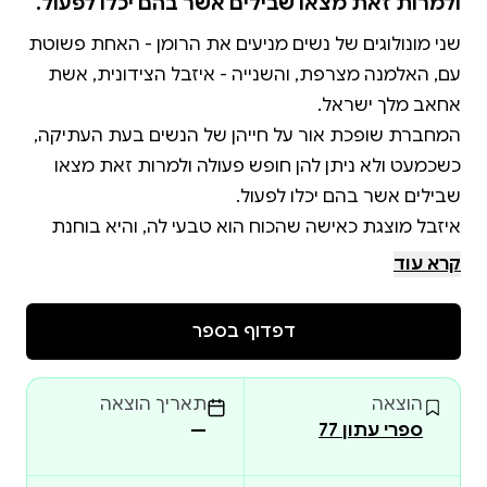
ולמרות זאת מצאו שבילים אשר בהם יכלו לפעול.
שני מונולוגים של נשים מניעים את הרומן - האחת פשוטת
עם, האלמנה מצרפת, והשנייה - איזבל הצידונית, אשת
המחברת שופכת אור על חייהן של הנשים בעת העתיקה,
כשכמעט ולא ניתן להן חופש פעולה ולמרות זאת מצאו
איזבל מוצגת כאישה שהכוח הוא טבעי לה, והיא בוחנת
בהשתאות את האלוהים האחד ואת מנהגי מאמיניו הזרים
קרא עוד
לה. וכי מה זה משנה בכמה אלים ובאיזה אלים מאמינים,
דפדוף בספר
האלמנה מצרפת סבורה בדיוק כמוה, אלא שהיא
משתכנעת בכוח האל האחד, שהציל את חיי בנה. חייה
הוצאה
תאריך הוצאה
שלה זורמים בשלווה יחסית, המופרת רק עם ביקוריו
ספרי עתון 77
—
בבריחותיו, במאבקיו. לקראת סוף הרומן מצטלבות