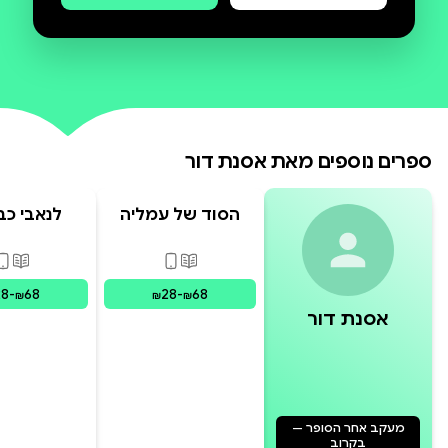
ספרים נוספים מאת
אסנת דור
הסוד של עמליה
הסוד של עמליה
לנאבי כב
משעמ
פורמטים זמינים
:
מודפס, דיגי
פורמ
28
-
68
28
-
68
₪
₪
₪
אסנת דור
מעקב אחר הסופר —
בקרוב