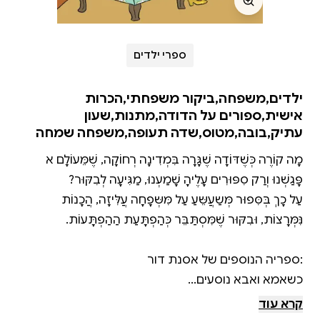
ספרי ילדים
ילדים,משפחה,ביקור משפחתי,הכרות
אישית,ספורים על הדודה,מתנות,שעון
עתיק,בובה,מטוס,שדה תעופה,משפחה שמחה
מָה קוֹרֶה כְּשֶׁדּוֹדָה שֶׁגָּרָה בִּמְדִינָה רְחוֹקָה, שֶׁמֵּעוֹלָם לֹא
עַל כָךְ בְּסִּפוּר מְּשַעֲשֵּעַ עַל מִּשְּפָחָה עֲלִּיזָה, הֲכָנוֹת
קרא עוד