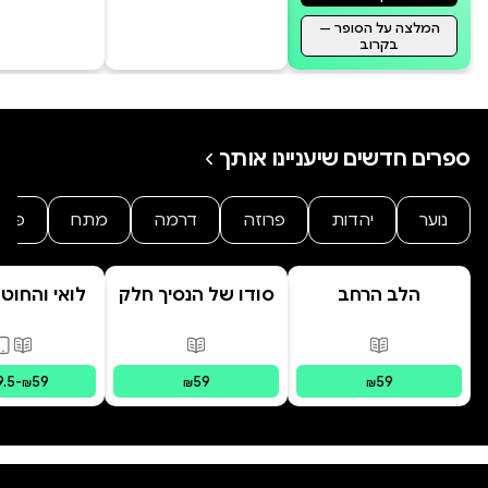
המלצה על הסופר —
בקרוב
ספרים חדשים שיעניינו אותך
נוער
יהדות
פרוזה
דרמה
מתח
פנט
הלב הרחב
סודו של הנסיך חלק
לואי והחוט
ב' סוד הנסיך
- הרפתקת 
הנסתר
המרחפ
פורמטים זמינים
:
מודפס
פורמטים זמינים
:
מודפס
פורמ
9.5
-
59
59
59
₪
₪
₪