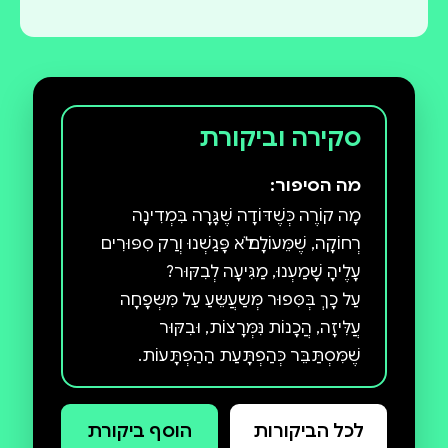
סקירה וביקורת
מה הסיפור:
מָה קוֹרֶה כְּשֶׁדּוֹדָה שֶׁגָּרָה בִּמְדִינָה
רְחוֹקָה, שֶׁמֵּעוֹלָם לֹא פָּגַשְׁנוּ וְרַק סִפּוּרִים
עַל כָךְ בְּסִּפוּר מְּשַעֲשֵּעַ עַל מִּשְּפָחָה
עֲלִּיזָה, הֲכָנוֹת נִּמְּרָצוֹת, וּבִקּוּר
לכל הביקורות
הוסף ביקורת