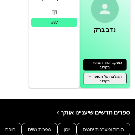
היקום
פורמטים זמינים
:
מודפס
87
₪
נדב ברק
מעקב אחר הסופר —
בקרוב
המלצה על הסופר —
בקרוב
ספרים חדשים שיעניינו אותך
הורות ומערכות יחסים
יומן
ספרות נשים
חוברת ק