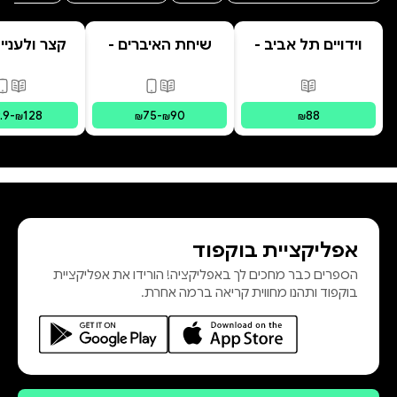
וידויים תל אביב -
שיחת האיברים -
קצר ולעניין
TLV Confessions
המשפחה הפנימית
לשגרת החיי
| מסע לריפוי
הניתוח לקיצ
פורמטים זמינים
:
מודפס
פורמטים זמינים
:
מודפס, דיגי
פורמ
בשיטת IFS צ
.9
-
128
75
-
90
88
₪
₪
₪
₪
אפליקציית בוקפוד
הספרים כבר מחכים לך באפליקציה! הורידו את אפליקציית
בוקפוד ותהנו מחווית קריאה ברמה אחרת.