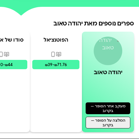
ספרים נוספים מאת
יהודה טאוב
הפוטנציאל
סודו של או
הישראלי
פורמטים זמינים
:
מודפס, דיגי
פורמ
20
-
44
39
-
71.76
₪
₪
₪
יהודה טאוב
מעקב אחר הסופר —
בקרוב
המלצה על הסופר —
בקרוב