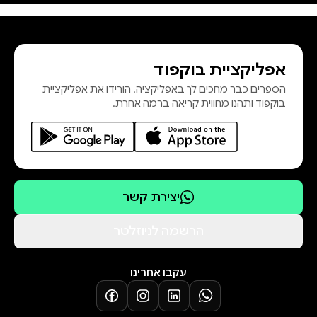
ההרים שלנו עם תובנות עוצמתיות
שעוזרות להתכונן לקראת הטיפוס.
ספר חובה למי שמוכנים לעשות את
אפליקציית בוקפוד
העבודה הפנימית הנדרשת כדי לחיות
הספרים כבר מחכים לך באפליקציה! הורידו את אפליקציית
חיים של הגשמה, פליאה והנאה!"סיימון
בוקפוד ותהנו מחווית קריאה ברמה אחרת.
אלכסנדר אונג, מאמן אישי לחיים
ואסטרטג עסקי בינלאומי הצצה לספ
יצירת קשר
הרשמה לניוזלטר
עקבו אחרינו