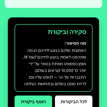
סקירה וביקורת
מה הסיפור:
האמונות שלכם בנוגע לחייכם הן מה
שתהפכו לאמת בנוגע לחייכם."(עמ' 18,
סומן כמשפט מפתח בספר על־ידי
יותר מ־10,000 קוראים בעולם).
התגברות על הר — לטפס עליו וגם
לרדת ממנו בשלום ובתחושת הצלחה
— היא מטאפורה עתיקה להתעוררות
רוחנית, למסעות של צמיחה עצמית,
לכל הביקורות
הוסף ביקורת
ולקשיים שעומדים בפנינו בדרך לשינוי.