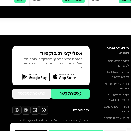
דומה שאין אדם שאינו זקוק
לתחושת ודאות. כהורים עלינו
לספק לילדינו תחושת ביטחון
הנשענת על ודאות. על אף שרוב
מצבי הוודאות מתבססים על
אשליה, המוח האנושי זקוק לה וחייב
להאמין בה. אנחנו חיים בעידן של
שינויים המתחוללים בקצב מהיר.
היכולת לסמוך על מידע המגיע
אלינו מהממסד, מהמדיה
הוסף ביקורת
ומהרשתות החברתיות הולכת
ופוחתת. תחושת האמון נמצאת
לכל הביקורות
במשבר. אנחנו מאפשרים לבינה
המלאכותית להשתלט על מקורות
המידע שלנו. אנחנו וילדינו סומכים