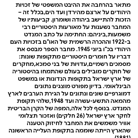
מתאר בהרחבה את ההיבט המשפטי של זכויות
היהודים על ארצם מהירדן ועד הים,בכלל זה –
הזכות להתיישב ביהודה ושומרון. קביעותיו של
המחבר נשענות על מאורעות היסטוריים רבי
משמעות,ביניהם: החתימה על כתב המנדט
ב-1922 וההכרה הרשמית של האו"ם בזכויות העם
היהודי בכ"ו ביוני 1945. מחבר הספר מבסס את
דבריו על חומרים היסטוריים מתקופות שונות:
מסמכים רשמיים,עדויות של בני סמכא,מחקרים
של חוקרים מובילים בעולם שהתמחו בהיסטוריה
של ארץ ישראל בתקופות הנדונות או במשפט
הבינלאומי. בדיון מפורט מוצגים נתונים
דמוגרפיים שונים ונתונים על הגירת הערבים לארץ
מהמאה התשע-עשרה ועד 1948,שלהי תקופת
המנדט. בנוסף לכל אלה,המפה של הקרן הבריטית
לחקר ארץ ישראל (26 חלקים) ואזכור תצלומי
אוויר משמשים את המחבר לחיזוק הטענה
שהארץ הייתה שוממה בתקופת העלייה הראשונה