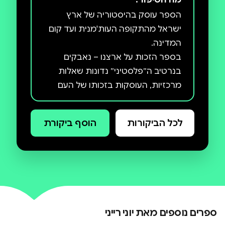
הספר עוסק בהיסטוריה של ארץ
ישראל מהתקופה העות'מנית ועד קום
בספר הזכות על ארצנו – נאבקים
בנרטיב ה״פלסטיני״ נדונות שאלות
מרכזיות, העוסקות בזכותו של העם
היהודי לתקומה לאומית בארצו, והוא
מפריך את נרטיב הנכבה הידוע גם
לכל הביקורות
הוסף ביקורת
כנרטיב "הפלסטיני". הספר מתאר
בהרחבה את ההיבט המשפטי של
זכויות היהודים על ארצם מהירדן ועד
הים, בכלל זה – הזכות להתיישב
ביהודה ושומרון. קביעותיו של המחבר
נשענות על מאורעות היסטוריים רבי
ספרים נוספים מאת
יוני רייני
משמעות, ביניהם: החתימה על כתב