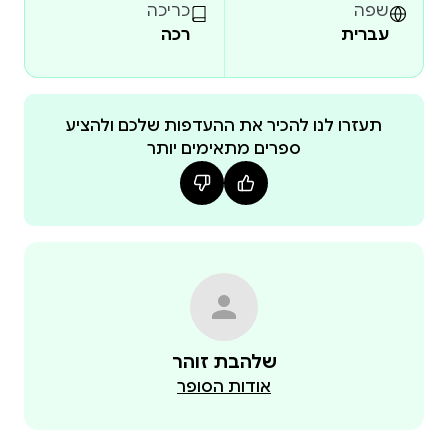
של ארץ ישראל בתקופות הנדונות או במשפט
שפה
כריכה
עברית
רכה
הבינלאומי. בדיון מפורט מוצגים נתונים דמוגרפיים שונים
ונתונים על הגירת הערבים לארץ מהמאה התשע-עשרה
ועד 1948, שלהי תקופת המנדט. בנוסף לכל אלה, המפה
של הקרן הבריטית לחקר ארץ ישראל (26 חלקים) ואזכור
תעזרו לנו להכיר את ההעדפות שלכם ולהציע
ספרים מתאימים יותר
תצלומי אוויר משמשים את המחבר לחיזוק הטענה
יוני רייני הוא חוקר, מרצה במרכז הבינלאומי לדיפלומטיה
ציבורית ולהסברה ישראלית, יועץ אקדמי ויועץ מחקר.
בעבר היה חוקר בכיר ב’פורום קדם למזרחנות והסברה’
וכיום פועל באופן עצמאי. חיבר מאמרים שעניינם
היסטוריה של המזרח התיכון ושבירת מיתוסים
שלהבת זוהר
המתייחסים לסכסוך הישראלי ערבי. מאמריו פורסמו
אודות הסופר
באתרי חדשות, בכללם CIJnews, ניוזדסק ישראל ובאתר
שלו 'ניפוץ מיתוסים, המציאות והעובדות'. יוני רייני הוא