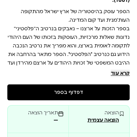
(1881).
הספר עוסק בהיסטוריה של ארץ ישראל מהתקופה
בספר הזכות על ארצנו – נאבקים בנרטיב ה״פלסטיני״
נדונות שאלות מרכזיות, העוסקות בזכותו של העם היהודי
לתקומה לאומית בארצו, והוא מפריך את נרטיב הנכבה
הידוע גם כנרטיב "הפלסטיני". הספר מתאר בהרחבה את
ההיבט המשפטי של זכויות היהודים על ארצם מהירדן ועד
הים, בכלל זה – הזכות להתיישב ביהודה ושומרון.
קרא עוד
קביעותיו של המחבר נשענות על מאורעות היסטוריים רבי
משמעות, ביניהם: החתימה על כתב המנדט ב-1922
דפדוף בספר
וההכרה הרשמית של האו"ם בזכויות העם היהודי בכ"ו
הוצאה
תאריך הוצאה
מחבר הספר מבסס את דבריו על חומרים היסטוריים
הוצאה עצמית
—
מתקופות שונות: מסמכים רשמיים, עדויות של בני סמכא,
מחקרים של חוקרים מובילים בעולם שהתמחו בהיסטוריה