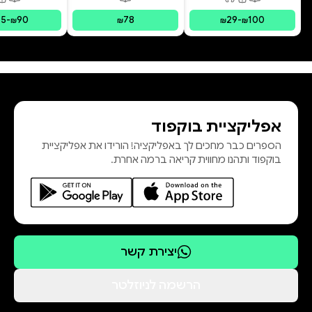
פורמטים זמינים
:
מודפס, דיגיטלי, קולי
פורמטים זמינים
:
מודפס
פורמ
בשיטת IFS צ
75
-
90
78
29
-
100
₪
₪
₪
₪
אפליקציית בוקפוד
הספרים כבר מחכים לך באפליקציה! הורידו את אפליקציית
בוקפוד ותהנו מחווית קריאה ברמה אחרת.
יצירת קשר
הרשמה לניוזלטר