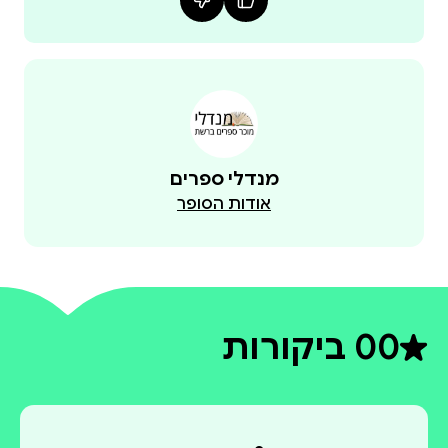
מנדלי ספרים
אודות הסופר
0
0 ביקורות
דירוג ממוצע 0 מתוך 5