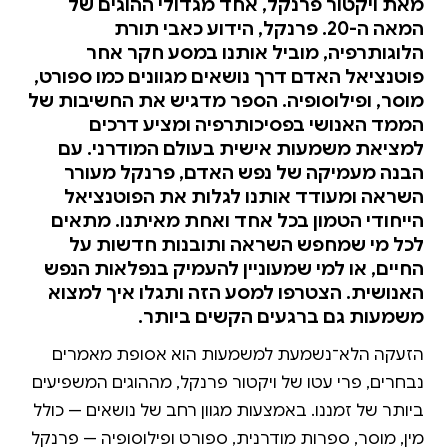
מאת ויקטור פרנקל, אחד מגדולי ההוגים של
המאה ה-20. פרנקל, הידוע כאבי תורת
הלוגותרפיה, מוביל אותנו במסע חקר אחר
פוטנציאל האדם דרך נושאים מגוונים כמו ספורט,
מוסר, ופילוסופיה. הספר מדגיש את החשיבות של
הממד האנושי בפסיכותרפיה ומציע דרכים
למציאת משמעות אישית בעולם המודרני. עם
הבנה מעמיקה של נפש האדם, פרנקל מעורר
השראה ומעודד אותנו לגלות את הפוטנציאל
הייחודי הטמון בכל אחד ואחת מאיתנו. מתאים
לכל מי שמחפש השראה ותובנות חדשות על
החיים, או למי שמעוניין להעמיק בנפלאות הנפש
האנושית. הצטרפו למסע הזה ותגלו איך למצוא
משמעות גם ברגעים הקשים ביותר.
הזעקה הלא־נשמעת למשמעות הוא אסופת מאמרים
נבחרים, פרי עטו של ויקטור פרנקל, מההוגים המשפיעים
ביותר של זמננו. באמצעות מגוון רחב של נושאים — כולל
מין, מוסר, ספרות מודרנית, ספורט ופילוסופיה — פרנקל