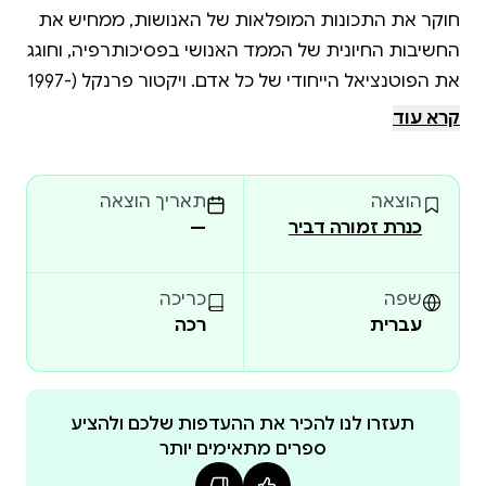
חוקר את התכונות המופלאות של האנושות, ממחיש את
החשיבות החיונית של הממד האנושי בפסיכותרפיה, וחוגג
את הפוטנציאל הייחודי של כל אדם. ויקטור פרנקל (1997-
1905) היה יהודי וינאי, הוגה דעות, פרופסור לנוירולוגיה
קרא עוד
ולפסיכיאטריה ואבי תורת הלוגותרפיה והגישה
הפסיכותרפית למציאת משמעות לחיים, הלכה למעשה.
הוצאה
תאריך הוצאה
פירסם 40 ספרים שראו אור ביותר מ־50 שפות. ספרו
כנרת זמורה דביר
—
האדם מחפש משמעות, שיצא גם הוא בהוצאת
כנרת־זמורה־דביר, נחשב לאחד מעשרת הספרים
המשפיעים בעולם, ונמכר ביותר מ־12 מיליון עותקים.
שפה
כריכה
עברית
רכה
תעזרו לנו להכיר את ההעדפות שלכם ולהציע
ספרים מתאימים יותר