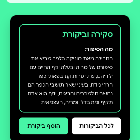
סקירה וביקורת
מה הסיפור:
החבילה מאת מוניקה הלפר מביא את
סיפורם של מריה ובעלה יוזף החיים עם
ילדיהם, שתי פרות ועֵז בפאתי כפר
הררי נידח. בעיני שאר תושבי הכפר הם
נחשבים למוזרים וחריגים, יוזף הוא אדם
תקיף ומתבדל, ומריה, העצמאית
באופן שבו היא מגדלת את ילדיה,
פשוט יפה מדי. הנשים בכפר רואים בה
לכל הביקורות
הוסף ביקורת
מתחרה ופתיינית. הימים הם ימי
מלחמת העולם הראשונה, וכמו עוד