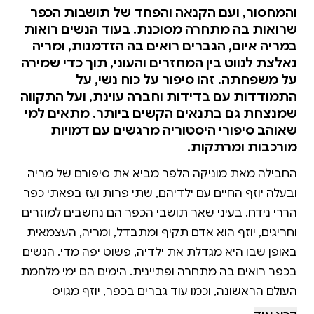
והמחסור, ועם הקנאה והפחד של תושבות הכפר
שרואות בה מתחרה מסוכנת. בעוד הנשים רואות
במריה איום, הגברים רואים בה הזדמנות, ומריה
נאלצת לנווט בין המחזרים והעוני, תוך כדי שמירה
על משפחתה. זהו סיפור על כוח נשי, על
התמודדות עם בדידות וחברה עוינת, ועל התקווה
שמנצחת גם בתנאים הקשים ביותר. מתאים למי
שאוהב סיפורי היסטוריה מרגשים עם דמויות
מורכבות ומרתקות.
החבילה מאת מוניקה הלפר מביא את סיפורם של מריה
ובעלה יוזף החיים עם ילדיהם, שתי פרות ועֵז בפאתי כפר
הררי נידח. בעיני שאר תושבי הכפר הם נחשבים למוזרים
וחריגים, יוזף הוא אדם תקיף ומתבדל, ומריה, העצמאית
באופן שבו היא מגדלת את ילדיה, פשוט יפה מדי. הנשים
בכפר רואים בה מתחרה ופתיינית. הימים הם ימי מלחמת
העולם הראשונה, וכמו עוד גברים בכפר, יוזף מגויס
לחזית. לפני צאתו הוא מבקש מראש הכפר לדאוג לצרכי