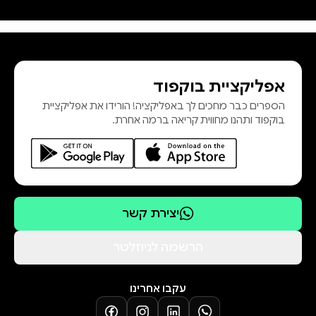
ילידת מונזה, 1955, מתגוררת בטורינו,
איטליה, והיא כלת פרס Italo Calvino
לשנת 2021 לסיפורים קצרים. החברה
המקוללת הוא הרומן הראשון שלה. עד
אפליקציית בוקפוד
כה תורגם ל־32 שפות. "מדלנה מגיחה
הספרים כבר מחכים לך באפליקציה! הורידו את אפליקציית
מהדפים כל כך חיה, שאפשר ממש
בוקפוד ותהנו מחווית קריאה ברמה אחרת.
לגעת בה." אלבין מישל, צרפת
"באטריצ׳ה סלביוני היא התגלו
יצירת קשר
הרשמה לניוזלטר
עקבו אחרינו