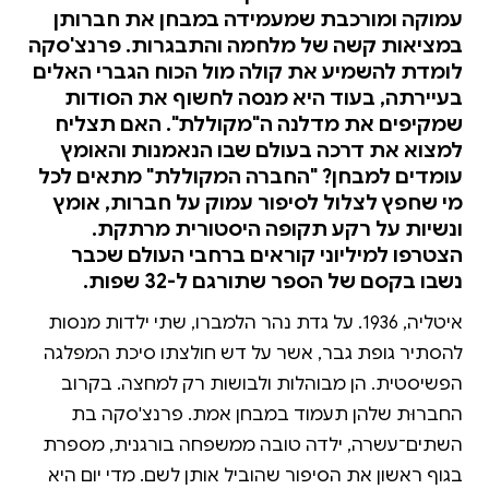
עמוקה ומורכבת שמעמידה במבחן את חברותן
במציאות קשה של מלחמה והתבגרות. פרנצ'סקה
לומדת להשמיע את קולה מול הכוח הגברי האלים
בעיירתה, בעוד היא מנסה לחשוף את הסודות
שמקיפים את מדלנה ה"מקוללת". האם תצליח
למצוא את דרכה בעולם שבו הנאמנות והאומץ
עומדים למבחן? "החברה המקוללת" מתאים לכל
מי שחפץ לצלול לסיפור עמוק על חברות, אומץ
ונשיות על רקע תקופה היסטורית מרתקת.
הצטרפו למיליוני קוראים ברחבי העולם שכבר
נשבו בקסם של הספר שתורגם ל-32 שפות.
איטליה, 1936. על גדת נהר הלמברו, שתי ילדות מנסות
להסתיר גופת גבר, אשר על דש חולצתו סיכת המפלגה
הפשיסטית. הן מבוהלות ולבושות רק למחצה. בקרוב
החברוּת שלהן תעמוד במבחן אמת. פרנצ'סקה בת
השתים־עשרה, ילדה טובה ממשפחה בורגנית, מספרת
בגוף ראשון את הסיפור שהוביל אותן לשם. מדי יום היא