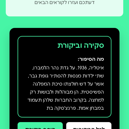
דעתכם ועזרו לקוראים הבאים
סקירה וביקורת
מה הסיפור:
איטליה, 1936. על גדת נהר הלמברו,
שתי ילדות מנסות להסתיר גופת גבר,
אשר על דש חולצתו סיכת המפלגה
הפשיסטית. הן מבוהלות ולבושות רק
למחצה. בקרוב החברוּת שלהן תעמוד
במבחן אמת. פרנצ'סקה בת
השתים־עשרה, ילדה טובה ממשפחה
בורגנית, מספרת בגוף ראשון את