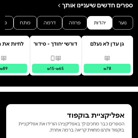
ספרים חדשים שיעניינו אותך
נוער
יהדות
פרוזה
דרמה
מתח
פנט
גן עדן לא נעלם
דורשי יחודך - סידור
לחיות את הי
רמב"ם
פורמטים זמינים
:
מודפס
פורמטים זמינים
:
מודפס, דיגי
פור
89
15
-
65
78
₪
₪
₪
₪
אפליקציית בוקפוד
הספרים כבר מחכים לך באפליקציה! הורידו את אפליקציית
בוקפוד ותהנו מחווית קריאה ברמה אחרת.