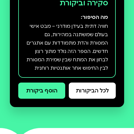
סקירה וביקורת
מה הסיפור:
בעולם שמשתנה במהירות, גם
המסורת והדת מתמודדות עם אתגרים
חדשים. הספר הזה נולד מתוך רצון
לבחון את המתח שבין שמירת המסורת
לבין החיפוש אחר אותנטיות רוחנית
הקטעים בספר נאספו מתוך יותר
לכל הביקורות
הוסף ביקורת
מעשור של כתיבה יומית בפייסבוק –
מחשבות, תובנות והרהורים על יהדות,
דת ומקומן בחיים שלנו. הם נוגעים
בנושאים מגוונים כמו עבודת ה',
שמרנות ומהפכנות, היחס ללהט"ב,