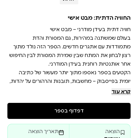
החוויה הדתית: מבט אישי
בעולם שמשתנה במהירות, גם המסורת והדת
מתמודדות עם אתגרים חדשים. הספר הזה נולד מתוך
רצון לבחון את המתח שבין שמירת המסורת לבין החיפוש
הקטעים בספר נאספו מתוך יותר מעשור של כתיבה
יומית בפייסבוק – מחשבות, תובנות והרהורים על יהדות,
דת ומקומן בחיים שלנו. הם נוגעים בנושאים מגוונים כמו
קרא עוד
עבודת ה', שמרנות ומהפכנות, היחס ללהט"ב, המקדש
והקורבנות, ועוד. כל קטע עומד בפני עצמו, אך יחד הם
דפדוף בספר
הספר מיועד לכל מי שמתעניין במסורת, רוחניות וטבע
הוצאה
תאריך הוצאה
האדם – דתיים, חילוניים וכל מי שביניהם. הוא מזמין