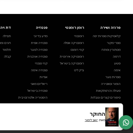
החוקר
יואב לימור
דיגיטלי
מודפס
קולי
₪49
קנייה מהירה
·
₪49
הוספה לסל
·
₪49
49
₪