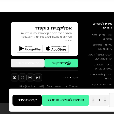
מדינת ישראל. הוא מביא הצצה
נדירה לא רק אל חייו של אילן, אלא
גם לסיפורים העלומים של תפקיד
חייו – חוקר שב"כ. מחקירת
המרגלים מרקוס קלינגברג ושבתאי
קלמנוביץ', דרך חיסולו של
המהנדס יחיא עיאש והמאבק
הסיזיפי בטרור הפלסטיני
באינתיפאדה השנייה ובמבצע
חומת מגן, ועד לפרשת רון ארד,
פרשות של אסירי איקס, פרשת
רצח תאיר ראדה, והתפקיד המרכזי
שמילא אילן בתהליך שהוביל לזיכויו
של רומן זדורוב. החוקר כולל
סיפורים ופרשות שלא נחשפו