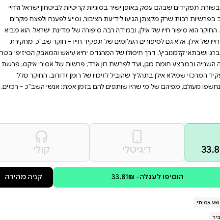
 שלא תוכלו להניח מהיד.
רון תעלומות בלתי אפשריות
ו שם לצידו בזמן אמת.
ים האנשים שתרומתם המזוקקת
ורי ישראל. יצחק אילן הוא
יה כנער, למד עברית ואחר־כך
יטיות לביטחון ישראל ולחיי
ר, וסייע לפענח ולפצח מקרים
רה של מדינת ישראל. הוא מביא
ד חייו – חוקר שב"כ. מחקירת
יחיא עיאש והמאבק הסיזיפי בטרור
, פרשות של אסירי איקס, פרשת
 רומן זדורוב. החוקר כולל
מן אמת: אנשי השב"כ – רכזים,