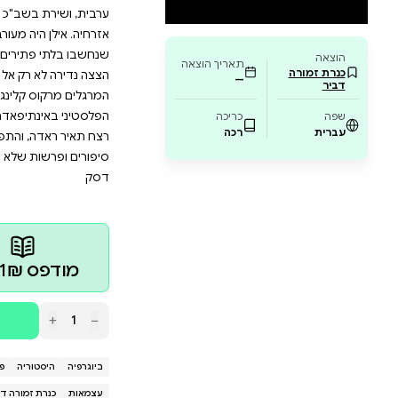
מתעניינים בהיסטוריה הסודית של ישראל, זהו ספר
 במורשתו של אילן, האיש שהקדיש את חייו לפת
ביטחון המדינה, דרך עיניהם של אנשי השב"כ שהי
ידעה אישים רבים שתרמו לביטחונה ולקיומה, אולם מעט
דית, עד שנשמר להם מקום של כבוד בפנתיאון החשאי של גיב
ים לכך. "הגרוזיני", כפי שכינו אותו בשב"כ, עלה מגיאורג
בשב"כ בשורת תפקידים שבהם עסק באופן ישיר בסוגיות קר
היה מעורב בפרשיות רבות שרק מקצתן הגיעו לידיעת הציבו
תירים. החוקר הוא סיפור חייו של אילן, ובמידה רבה סיפו
 רק אל חייו של אילן, אלא גם לסיפורים העלומים של תפקי
 קלינגברג ושבתאי קלמנוביץ', דרך חיסולו של המהנדס 
תיפאדה השנייה ובמבצע חומת מגן, ועד לפרשת רון ארד
, והתפקיד המרכזי שמילא אילן בתהליך שהוביל לזיכויו של
ת שלא נחשפו מעולם, מפיהם של מי שהיו שותפים להם בז