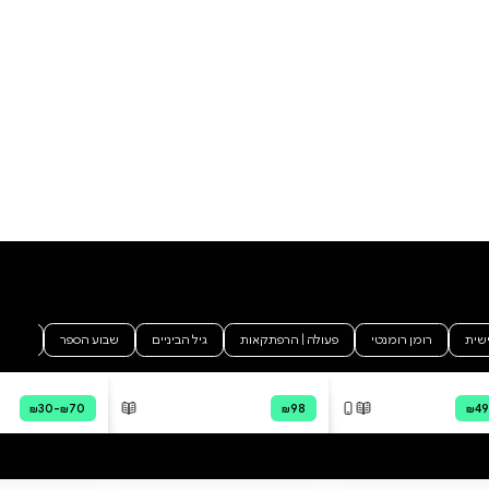
המזוקקת הייתה כה ייחודית, עד
שנשמר להם מקום של כבוד
בפנתיאון החשאי של גיבורי ישראל.
יצחק אילן הוא מהבודדים הראויים
לכך. "הגרוזיני", כפי שכינו אותו
בשב"כ, עלה מגיאורגיה כנער, למד
עברית ואחר־כך ערבית, ושירת
בשב"כ בשורת תפקידים שבהם
עסק באופן ישיר בסוגיות קריטיות
הוסף ביקורת
לביטחון ישראל ולחיי אזרחיה. אילן
היה מעורב בפרשיות רבות שרק
לכל הביקורות
מקצתן הגיעו לידיעת הציבור, וסייע
לפענח ולפצח מקרים שנחשבו
בלתי פתירים. החוקר הוא סיפור חייו
של אילן, ובמידה רבה סיפורה של