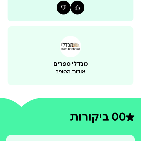
מנדלי ספרים
אודות הסופר
0
0 ביקורות
דירוג ממוצע 0 מתוך 5