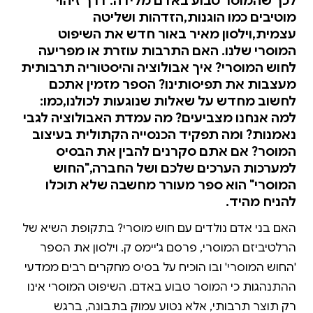
לכך שהמוסר טבוע באדם מלידה. דרך זיהוי
מוטיבים כמו הוגנות,הזדהות ושליטה
עצמית,וילסון מאיר באור חדש את השיפוט
המוסרי שלנו. האם התרבות עוזרת או מפריעה
לחוש המוסרי? איך אבולוציה והיסטוריה תרבותית
מעצבות את תפיסותינו? הספר מזמין אתכם
לחשוב מחדש על שאלות שנוגעות לכולנו,כמו:
למה אנחנו מצביעים? מה עמדת האבולוציה לגבי
נאמנות? ומה תפקיד הכנסייה הקתולית בעיצוב
המוסר? אם אתם סקרנים להבין את הבסיס
למערכות הערכים שלכם ושל החברה,"החוש
המוסרי" הוא ספר מעורר מחשבה שלא תוכלו
להניח מהיד.
האם בני אדם נולדים עם חוש מוסרי? בתקופת השיא של
הרלטיביזם המוסרי, פרסם ג'יימס ק. וילסון את הספר
'החוש המוסרי' ובו הוכיח על בסיס מחקרים רבים ממדעי
ההתנהגות כי המוסר טבוע באדם. השיפוט המוסרי אינו
רק תוצר תרבותי, אלא נטוע עמוק בתבונה, ברגש