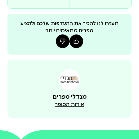
ספרותיים, ממשיך לרתק עד העמוד האחרון. עוד מספריו
של ריימונד צ'נדלר בכיכובו של מארלו שראו אור בהוצאת
תעזרו לנו להכיר את ההעדפות שלכם ולהציע
ספרים מתאימים יותר
"ריימונד צ'נלדר המציא דרך חדשה לדבר על אמריקה,
"פיליפ מארלו ממשיך עד ימינו להיות הבלש המופתי." לוס
"צ'נדלר כתב מתוך כאב אמיתי ותשוקה לחיים." הניו יורקר
מנדלי ספרים
אודות הסופר