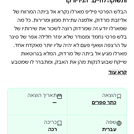
ותשוקה לחיים." הניו יורקר
הבלש הפרטי פיליפ מארלו נקרא אל ביתה המרווח של
אליזבת מרדוק, אלמנה עתירת ממון ומרירות. כל מה
שמארלו יודע זה שמרדוק רוצה לשכור את שירותיו של
בלש פרטי נחמד ומסודר שלא יפזר חלילה אפר של סיגר
על הרצפה ושאף פעם לא יהיה עליו יותר מאקדח אחד.
מארלו מגיע אל ביתה של מרדוק, המלא בגרוטאות
שייקח שבוע לנקות מהן את האבק, ומתברר לו שמטבע
עתיק ויקר מהאוסף של בעלה המנוח נעלם, והיא מצפה
קרא עוד
שמארלו יעלה על עקבותיו. מארלו לא מתרשם מהשקרים
שלה ומההצגות של בְְּנָָה. עד מהרה מתחילות לצוץ גוויות
הוצאה
תאריך הוצאה
בכל מקום שאליו הוא מגיע בחקירתו, וכולם משקרים כדי
כתר ספרים
—
החלון הגבוה הוא מותחן קלאסי ששומר על הברק
והרלוונטיות שלו. פיליפ מארלו, הבלש המחוספס בעל לב
שפה
כריכה
הזהב שהתווה את הדרך לדמויות רבות של בלשים
עברית
רכה