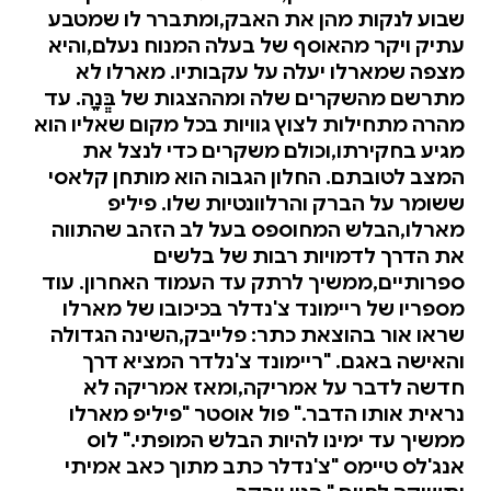
שבוע לנקות מהן את האבק,ומתברר לו שמטבע
עתיק ויקר מהאוסף של בעלה המנוח נעלם,והיא
מצפה שמארלו יעלה על עקבותיו. מארלו לא
מתרשם מהשקרים שלה ומההצגות של בְְּנָָה. עד
מהרה מתחילות לצוץ גוויות בכל מקום שאליו הוא
מגיע בחקירתו,וכולם משקרים כדי לנצל את
המצב לטובתם. החלון הגבוה הוא מותחן קלאסי
ששומר על הברק והרלוונטיות שלו. פיליפ
מארלו,הבלש המחוספס בעל לב הזהב שהתווה
את הדרך לדמויות רבות של בלשים
ספרותיים,ממשיך לרתק עד העמוד האחרון. עוד
מספריו של ריימונד צ'נדלר בכיכובו של מארלו
שראו אור בהוצאת כתר: פלייבק,השינה הגדולה
והאישה באגם. "ריימונד צ'נלדר המציא דרך
חדשה לדבר על אמריקה,ומאז אמריקה לא
נראית אותו הדבר." פול אוסטר "פיליפ מארלו
ממשיך עד ימינו להיות הבלש המופתי." לוס
אנג'לס טיימס "צ'נדלר כתב מתוך כאב אמיתי