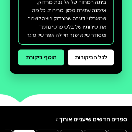
ביתה המרווח של אליזבת מרדוק,
אלמנה עתירת ממון ומרירות. כל מה
שמארלו יודע זה שמרדוק רוצה לשכור
את שירותיו של בלש פרטי נחמד
ומסודר שלא יפזר חלילה אפר של סיגר
על הרצפה ושאף פעם לא יהיה עליו
יותר מאקדח אחד. מארלו מגיע אל
לכל הביקורות
הוסף ביקורת
ביתה של מרדוק, המלא בגרוטאות
שייקח שבוע לנקות מהן את האבק,
ומתברר לו שמטבע עתיק ויקר
מהאוסף של בעלה המנוח נעלם, והיא
מצפה שמארלו יעלה על עקבותיו.
מארלו לא מתרשם מהשקרים שלה
ומההצגות של בְְּנָָה. עד מהרה
מתחילות לצוץ גוויות בכל מקום שאליו
ספרים חדשים שיעניינו אותך
הוא מגיע בחקירתו, וכולם משקרים כדי