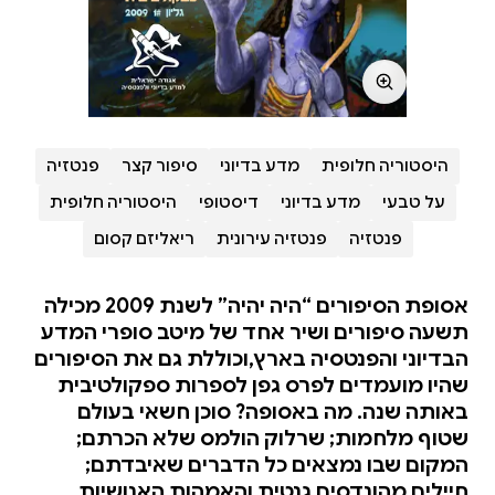
היסטוריה חלופית
מדע בדיוני
סיפור קצר
פנטזיה
על טבעי
מדע בדיוני
דיסטופי
היסטוריה חלופית
פנטזיה
פנטזיה עירונית
ריאליזם קסום
אסופת הסיפורים “היה יהיה” לשנת 2009 מכילה
תשעה סיפורים ושיר אחד של מיטב סופרי המדע
הבדיוני והפנטסיה בארץ,וכוללת גם את הסיפורים
שהיו מועמדים לפרס גפן לספרות ספקולטיבית
באותה שנה. מה באסופה? סוכן חשאי בעולם
שטוף מלחמות; שרלוק הולמס שלא הכרתם;
המקום שבו נמצאים כל הדברים שאיבדתם;
חיילים מהונדסים גנטית והאמהות האנושיות