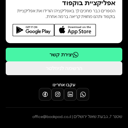
אפליקציית בוקפוד
הספרים כבר מחכים לך באפליקציה! הורידו את אפליקציית
בוקפוד ותהנו מחווית קריאה ברמה אחרת.
יצירת קשר
הרשמה לניוזלטר
עקבו אחרינו
שטנר 7, גבעת שאול ירושלים |
office@bookpod.co.il