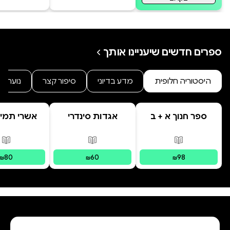
ספרים חדשים שיעניינו אותך
היסטוריה חלופית
מדע בדיוני
סיפור קצר
נוער
ספר חנוך א + ב
אגדות סינדרי
אשרי תמימ
בראשית
פורמטים זמינים
:
מודפס
פורמטים זמינים
:
מודפס
פור
80
60
98
₪
₪
₪