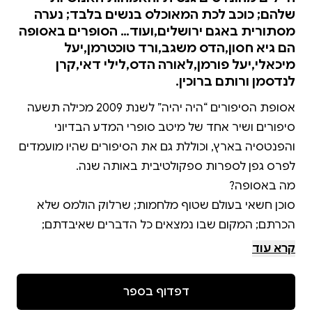
שלהם; כוכב לכת המאוכלס בנשים בלבד; נערה
מסתורית באגם ירושלים,ועוד… הסופרים באסופה
הם גיא חסון,הדס משגב,ורד טוכטרמן,יעל
מיכאלי,יעל פורמן,לאורה הדס,לילי דאי,קרן
לנדסמן ורותם ברוכין.
אסופת הסיפורים “היה יהיה” לשנת 2009 מכילה תשעה
סיפורים ושיר אחד של מיטב סופרי המדע הבדיוני
והפנטסיה בארץ, וכוללת גם את הסיפורים שהיו מועמדים
סוכן חשאי בעולם שטוף מלחמות; שרלוק הולמס שלא
הכרתם; המקום שבו נמצאים כל הדברים שאיבדתם;
חיילים מהונדסים גנטית והאמהות האנושיות שלהם; כוכב
קרא עוד
לכת המאוכלס בנשים בלבד; נערה מסתורית באגם
ירושלים, ועוד… הסופרים באסופה הם גיא חסון, הדס
דפדוף בספר
משגב, ורד טוכטרמן, יעל מיכאלי, יעל פורמן, לאורה הדס,