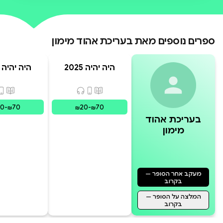
ספרים נוספים מאת
בעריכת אהוד מימון
היה יהיה 2025
היה יהיה 2022
פורמטים זמינים
:
מודפס, דיגיט
פורמ
30
-
70
20
-
70
₪
₪
₪
בעריכת אהוד
מימון
מעקב אחר הסופר —
בקרוב
המלצה על הסופר —
בקרוב