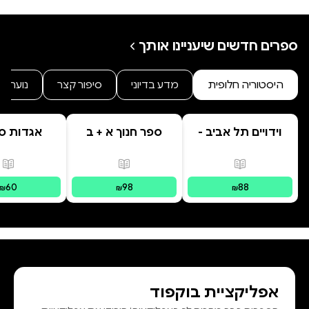
ספרים חדשים שיעניינו אותך
היסטוריה חלופית
מדע בדיוני
סיפור קצר
נוער
וידויים תל אביב -
ספר חנוך א + ב
אגדות סי
TLV Confessions
בראשי
פורמטים זמינים
:
מודפס
פורמטים זמינים
:
מודפס
פור
60
98
88
₪
₪
₪
אפליקציית בוקפוד