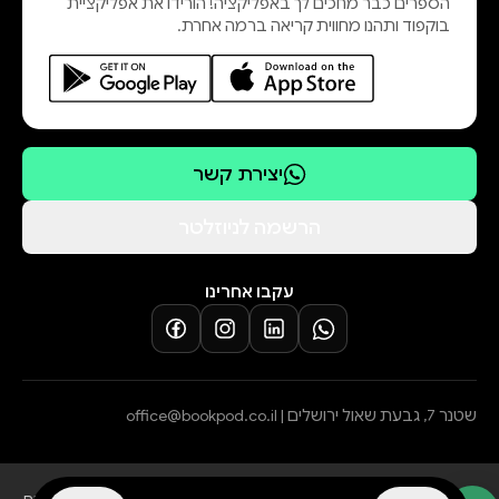
הספרים כבר מחכים לך באפליקציה! הורידו את אפליקציית
בוקפוד ותהנו מחווית קריאה ברמה אחרת.
יצירת קשר
הרשמה לניוזלטר
עקבו אחרינו
שטנר 7, גבעת שאול ירושלים |
office@bookpod.co.il