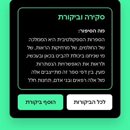
סקירה וביקורת
מה הסיפור:
הספרות הספקולטיבית היא הממלכה
של החולמים, של מרחיקות הראות, של
מי שניחנו ביכולת להביט בכאן ובעכשיו,
ולראות את האפשרויות הנסתרות
מעין. בין דפי ספר זה מתייצבים אלה
מול אלה רפאים ובני אדם, תחנות חלל
מרוחקות מחככות כתפיים עם ישויות
קסומות, והסיפורים צומחים מן העבר
לכל הביקורות
הוסף ביקורת
לפניכם ארבעה-עשר סיפורים חדשים,
מקוריים וקסומים. בתקווה שתיהנו.