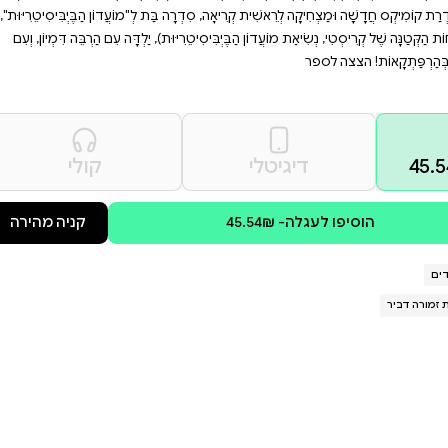
תן להזדהות עמה, זה הספר
להתמודד עם אכזבות קטנות
מיון ואומץ לב.
ֹּשׁ, בְּשַׂקִּית דִּגְנֵי הַבֹּקֶר אֵין אֶת
הּ לְצָרוֹת. וְזֹאת רַק הַהַתְחָלָה. מָה
 אֲבָל רֶגַע רֶגַע... אוּלַי יֵשׁ? "מוֹעֲדוֹן
בַּת לְ"מוֹעֲדוֹן הַבֶּיְבִּיסִיטֵרִיּוּת",
וּת), יַלְדָּה עִם הַרְבֵּה דִּמְיוֹן, וְעִם
קולי