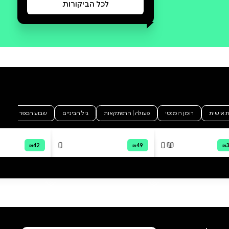
סקירה וביקורת
מה הסיפור:
יוֹם אָיֹם וְנוֹרָא עוֹבֵר עַל קָארֶן! הִיא לֹא
מוֹצֵאת אֶת הַמִּכְנָסַיִם שֶׁהִיא הֲכִי
רוֹצָה לִלְבֹּשׁ, בְּשַׂקִּית דִּגְנֵי הַבֹּקֶר אֵין
אֶת הַפְּרָס שֶׁהִיא מְחַכָּה לוֹ, בּוֹ-בּוֹ
הֶחָתוּל לֹא מַסְכִּים לְשַׂחֵק אִתָּהּ
וּמַכְנִיס אוֹתָהּ לְצָרוֹת. וְזֹאת רַק
הַהַתְחָלָה. מָה עוֹשִׂים? אֵיךְ הוֹפְכִים
יוֹם רַע לְיוֹם טוֹב? קָארֶן כְּבָר מְיֹאֶשֶׁת
וּבְטוּחָה שֶׁאֵין סִכּוּי. אֲבָל רֶגַע רֶגַע...