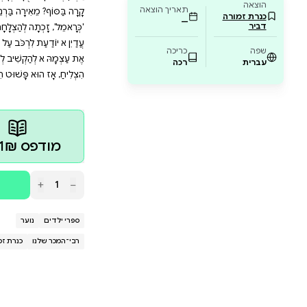
ישי ומזכירה לכולנו שלפעמים הכישלון הוא רק של
 ולנוער, וגם להורים ומורים שמעוניינים להעביר מ
פו למסע של ילדה אמיצה שמוכיחה לכולנו שאם 
ָה שֶׁרָצְתָה מְאוֹד לַעֲשׂוֹת מַשֶּׁהוּ שֶׁאַף אֶחָד מֵהַחֲבֵרִים שֶׁלָּהּ לֹא 
 כֻּלָּם וְאָמְרוּ, "זֶה פָּשׁוּט לֹא יֵלֵךְ." אֲבָל הִיא בְּכָל זֹאת נִסְּתָה. וְנ
ירָה בַּרְנֵעַ־גוֹלְדְבֵּרְג מְנַסָּה וּמְנַסָּה מִגִּיל צָעִיר. לִפְעָמִים הִי
לְהַצְלָחָה רַבָּה וְזִכְּתָה אוֹתָהּ בִּפְרַס דְּבוֹרָה עֹמֶר לְסִפְרוּת יְלָדִי
לִרְכֹּב עַל אוֹפַנַּיִם וְגַם לֹא לֶאֱפוֹת עוּגוֹת), אֲבָל הִיא יוֹדַעַת שֶׁהִיא 
קְשִׁיב לְכָל מִי שֶׁאוֹמֵר לָהּ שֶׁהִיא לֹא תַּצְלִיחַ. רָמִי טַל נִסָּה מִגִּיל צ
ָּשׁוּט הִכְנִיס אוֹתָם לְתוֹךְ הַנַּעֲלַיִם בְּתִקְוָה שֶׁאַף אֶחָד לֹא יִרְאֶה.