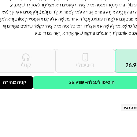
ב בדרך להצלחה. זהו ספר
סר של כוח רצון ואמונה
רק נמשיך לנסות, הכל
הִצְלִיחַ לַעֲשׂוֹת לְפָנֶיהָ. "אֵיזֶה מִין
ִסְּתָה. וְנִסְּתָה. וּמָה אַתֶּם חוֹשְׁבִים
א מַצְלִיחָה (הַסִּדְרָה שֶׁכָּתְבָה,
ם וְנֹעַר), וְלִפְעָמִים לֹא כָּל כָּךְ (הִיא
לְעוֹלָם לֹא תַּפְסִיק לְנַסּוֹת, וְהִיא לִמְּדָה
ָעִיר לִקְשֹׁר שְׂרוֹכִים בַּנַּעֲלַיִם וְלֹא
 גַּם הַיּוֹם, כּ