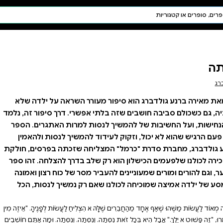
חיפוש AI
דת ויהדות
תפילה
חגים ומועדים
תלמוד
קבלה
ר השראה על ילדה שלא
שרי. דרך סיפור זה, נלמד
 למרות האתגרים. הספר
המשיך לנסות ולהאמין
ה שזכתה בפרסים, חולקת