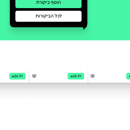
סקירה וביקורת
מה הסיפור:
הָיֹה הָיְתָה יַלְדָּה שֶׁרָצְתָה מְאוֹד
לַעֲשׂוֹת מַשֶּׁהוּ שֶׁאַף אֶחָד מֵהַחֲבֵרִים
שֶׁלָּהּ לֹא הִצְלִיחַ לַעֲשׂוֹת לְפָנֶיהָ. "אֵיזֶה
מִין רַעְיוֹן זֶה?" תָּהוּ כֻּלָּם וְאָמְרוּ, "זֶה
פָּשׁוּט לֹא יֵלֵךְ." אֲבָל הִיא בְּכָל זֹאת
נִסְּתָה. וְנִסְּתָה. וְנִסְּתָה. וּמָה אַתֶּם
חוֹשְׁבִים קָרָה בַּסּוֹף? מֵאִירָה