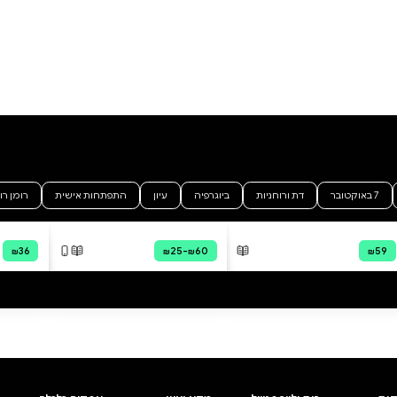
כראמל
ולדברג
מאירה ברנע גולדברג
מודפס
דיגיטלי
קולי
דיגיטלי
קולי
₪26.91