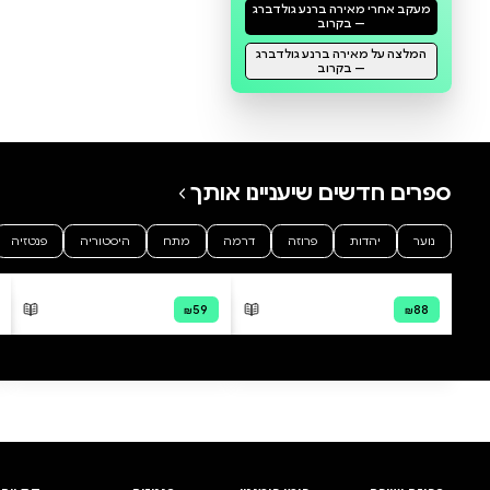
כראמל 4 האוצר הצהוב
כראמל 7 סכנה בביצה
מאירה ברנע גולדברג
מאירה ברנע ג
מודפס
מודפס
דיגיטלי
קולי
₪26.91
₪26.91