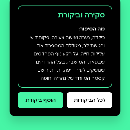
סקירה וביקורת
מה הסיפור:
כילדה, נערה ואישה צעירה, פקוחת עין
ורגישת לב, מגוללת המספרת את
עלילות חייה, על רקע נוף הפרדסים
שבפאתי המושבה, בצל ההר והים
שנושקים לעיר חיפה, ותחת רושם
לאורך הסיפורים משתקפת מדינת
ישראל הצעירה. החל מימי מלחמת
לכל הביקורות
הוסף ביקורת
השחרור שמזמנת לילדה את המפגש
הראשון עם השכול, יחד עם סיפורי
המוות והאובדן של פליטי השואה, דרך
המיניות הבוטה של נערים מתבגרים