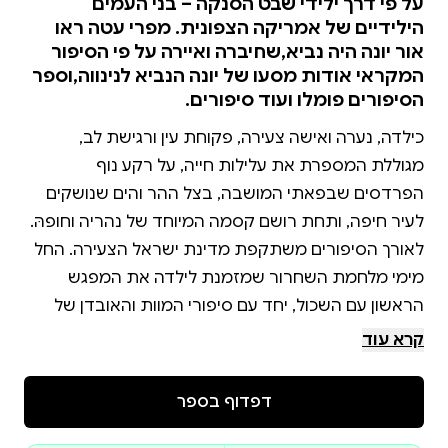
על פי דרך ילידי שבט הסנקה – בני העמים
הילידיים של אמריקה הצפונית. מפרי עטה ראו
אור יונה היה נביא,שחיברה ואיירה על פי הסיפור
המקראי אודות מסעו של יונה הנביא לנינווה,וספר
הסיפורים פומלו ועוד סיפורים.
כילדה, נערה ואישה צעירה, פקוחת עין ורגישת לב,
מגוללת המספרת את עלילות חייה, על רקע נוף
הפרדסים שבפאתי המושבה, בצל ההר והים שנושקים
לאורך הסיפורים משתקפת מדינת ישראל הצעירה. החל
מימי מלחמת השחרור שמזמנת לילדה את המפגש
הראשון עם השכול, יחד עם סיפורי המוות והאובדן של
פליטי השואה, דרך המיניות הבוטה של נערים מתבגרים
קרא עוד
שחווה הילדה ביום לוויית הנשיא הראשון, ועד זיכרון טעמו
של פרי הפומלו המיובא שמחבר אותה להתאהבות
דפדוף בספר
הראשונה שלה כנערה צנועה חברת תנועת נוער דתית.
מתחת לכל אלה מסתתר סוד משפחתי מעיק שמלווה