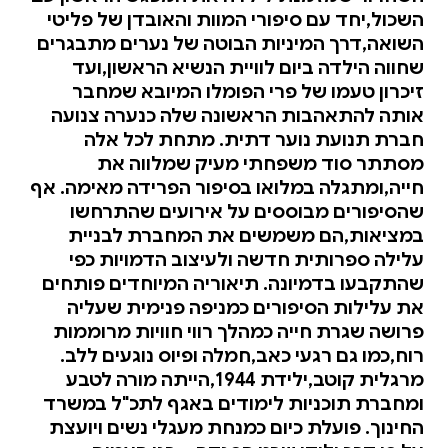
השכול,יחד עם סיפורי המוות והאובדן של פליטי
השואה,דרך המיניות הבוטה של נערים מתבגרים
שחווה הילדה ביום לוויית הנשיא הראשון,ועד
זיכרון טעמו של פרי הפומלו המיובא שמחבר
אותה להתאהבות הראשונה שלה כנערה צנועה
חברת תנועת נוער דתית. מתחת לכל אלה
מסתתר סוד משפחתי מעיק שמלווה את
חייה,ומתגלה במלואו בסיפור הפרידה מאימה. אף
שהסיפורים מבוססים על אירועים שהתרחשו
במציאות,הם משמשים את המחברת לבניית
עלילה ספרותית חדשה ולעיצוב הדמויות כפי
שהתקבעו בדמיונה. תיאוריה המיוחדים פותחים
את עלילות הסיפורים כמניפה פנימית שעליה
פרושה שגרת חייה כמהלך רווי חוויות מרוממות
רוח,כמו גם רגעי כאב,חמלה ופיוס נוגעים ללב.
מרגלית קוטב,ילידת 1944,הייתה מורה לטבע
ומחברת תוכניות לימודים באגף לתכ"ל במשרד
החינוך. פועלת כיום כמנחת מעגלי נשים ויועצת