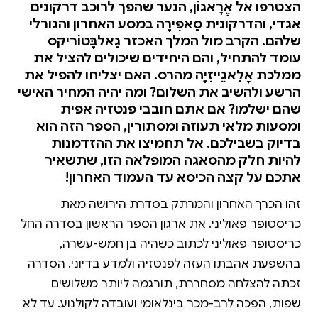
הצטרפו אל אֶרָאגוֹן, הנער שהפך לרוכב דרקונים
אגדי, והדרקונית סַאפִירָה במסע האחרון והגורלי
שלהם. הקרב מול המלך האכזר גַאלבָּטוֹריקס
עומד להתחיל, והם היחידים שיכולים להציל את
ממלכת אָלַאגֵייזִיָה מהרס. האם יצליחו להפיל את
הרשע ולהשיב את השלום? ומה יהיה המחיר האישי
שהם ישלמו? אם אתם חובבי פנטזיה אפית
ומסעות מלאי תעוזה ומסתורין, הספר הזה הוא
בדיוק בשבילכם. אל תחמיצו את ההזדמנות
להיות חלק מהסאגה המופלאה הזו, שתשאיר
אתכם על קצה הכיסא עד העמוד האחרון!
זהו הכרך האחרון והמרתק בסדרת הירושה מאת
כריסטופר פאוליני. את ארגון הספר הראשון בסדרה החל
כריסטופר פאוליני לכתוב כשהיה בן חמש-עשרה,
בהשפעת אהבתו העזה לפנטזיה ולמדע בדיוני. הסדרה
זכתה להצלחה מסחררת, תורגמה ליותר משלושים
שפות, הפכה לרב-מכר בינלאומי ועובדה לקולנוע. עד לא