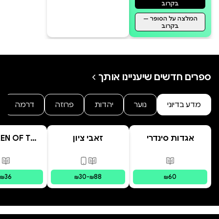
בקרוב
המלצה על הסופר —
בקרוב
ספרים חדשים שיעניינו אותך
מדע בדיוני
נוער
יהדות
פרוזה
דרמה
אגדות סינדרי
זאבי ציון
EN OF THE
בראשית
ESENT
פורמטים זמינים
:
מודפס
פורמטים זמינים
:
מודפס, דיגי
פור
36
30
-
88
60
₪
₪
₪
₪