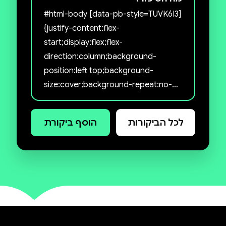
#html-body [data-pb-style=TUVK6I3]
{justify-content:flex-
start;display:flex;flex-
direction:column;background-
position:left top;background-
size:cover;background-repeat:no-
repeat;background-
attachment:scroll} רומן שנון קורע
לכל הביקורות
הוסף ביקורת
מצחוק ומלא מחשבה על החיפוש של
בחורה מעורערת אחת אחר אושר
ומשמעות, בעקבות פרידה לא צפויה.
מגי בסדר. למעשה, הכול טוב. נכון, היא
מרוששת, עבודת התֶזה הלא ברורה
שלה תקועה, והנישואים שלה נמשכו רק