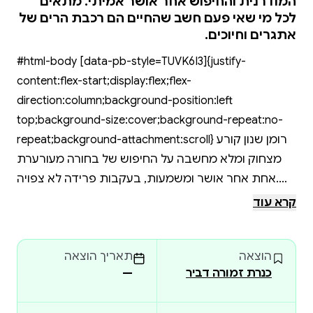
המודרנית והחיפוש אחר אושר אמיתי. מתאים
לכל מי שאי פעם חשב שהחיים הם רכבת הרים של
אתגרים וחיוכים.
#html-body [data-pb-style=TUVK6I3]{justify-
content:flex-start;display:flex;flex-
direction:column;background-position:left
top;background-size:cover;background-repeat:no-
repeat;background-attachment:scroll} רומן שנון קורע
מצחוק ומלא מחשבה על החיפוש של בחורה מעורערת
אחת אחר אושר ומשמעות, בעקבות פרידה לא צפויה.
קרא עוד
מגי בסדר. למעשה, הכול טוב. נכון, היא מרוששת, עבודת
התֶזה הלא ברורה שלה תקועה, והנישואים שלה נמשכו
הוצאה
תאריך הוצאה
רק 608 ימים; אבל בגילה המופלג, עשרים ותשע, מגי
כנרת זמורה דביר
—
נחושה בדעתה לחבק את החיים כגרושה טרייה וצעירה
במיוחד.