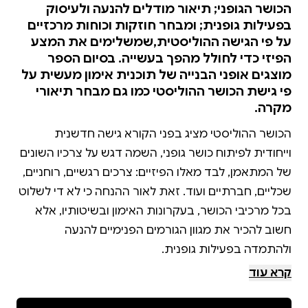
הכושר הגופני; תיאור מודלים להנעה ולעיסוק
בפעילות גופנית; ומבחר חוזקות וכוחות מרכזיים
על פי הגישה ההוליסטית,שמשלימים את המצע
הפיזי כדי לחולל מהפך בעשייה. בסיום הספר
מוצגים אופני הבנייה של תוכנית אימון מעשית על
פי גישת הכושר ההוליסטי כמו גם מבחר תיאורי
מקרה.
הכושר ההוליסטי מציג בפני הקורא גישה חדשנית
וייחודית לפיתוח כושר גופני, השמה דגש על צרכיו השונים
של המתאמן, לבד מאלו הפיזיים: צרכים רגשיים, רוחניים,
שכליים, חברתיים ועוד. זאת לאור ההנחה כי לא די לשלוט
בכל מרכיבי הכושר, בעקרונות האימון ובשיטותיו, אלא
חשוב להכיר את מגוון הגורמים הפנימיים להנעה
הספר נועד לשרת קהילת מְאַמנים, כמובן מתאמנים,
קרא עוד
מורים לחינוך גופני, חוקרים בענפי הספורט השונים וכל
העוסקים בתחום הלכה ומעשה. כמוכן מיועד הספר