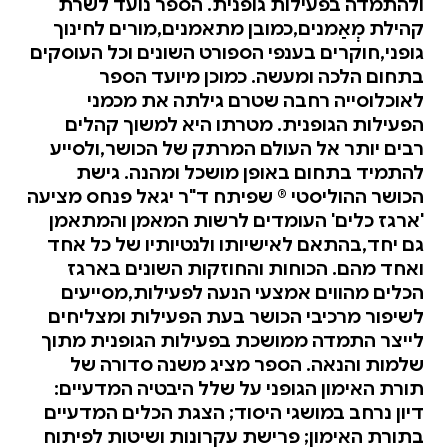
ולהתמדה בפעילות גופנית. הספר נועד לשרת
קהילת מְאַמנים,כמובן מתאמנים,מורים לחינוך
גופני,חוקרים בענפי הספורט השונים וכל העוסקים
בתחום הלכה ומעשה. כמוכן מיועד הספר
לאוכלוסייה רחבה שטרם גילתה את מכמני
הפעילות הגופנית. מטרתו היא למשוך קהלים
רבים יותר אל העולם המרתק של הכושר,ולסייע
להתמיד בתחום באופן מושכל ומהנה. גישת
הכושר ההוליסטי ® שפיתח ד"ר יגאל פנחס מציעה
'ארגז כלים' העומדים לרשות המאמן והמתאמן
גם יחד,בהתאם לאישיותו ולנטיותיו של כל אחד
ואחד מהם. הכוחות והחוזקות השונים בארגז
הכלים מהווים אמצעי הנעה לפעילות,מסייעים
לשיפור מרכיבי הכושר בעת הפעילות ומצליחים
לייצר התמדה ממושכת בפעילות הגופנית מתוך
שלמות והנאה. הספר מציג משנה סדורה של
תורת האימון הגופני על שלל היבטיה המדעיים:
דיון נרחב במושגי היסוד; הצגת הכלים המדעיים
בתורת האימון; פרישת עקרונות ושיטות לפיתוח