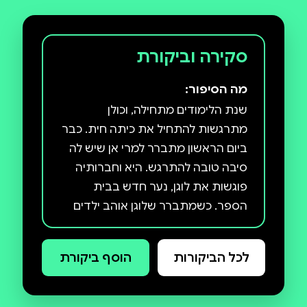
סקירה וביקורת
מה הסיפור:
שנת הלימודים מתחילה, וכולן
מתרגשות להתחיל את כיתה חית. כבר
ביום הראשון מתברר למרי אן שיש לה
סיבה טובה להתרגש. היא וחברותיה
פוגשות את לוגן, נער חדש בבית
הספר. כשמתברר שלוגן אוהב ילדים
ושוקל להצטרף למועדון, דווקא מרי אן
היא שמלווה אותו בפעם הראשונה. מרי
לכל הביקורות
הוסף ביקורת
אן מגלה שבחברת לוגן היא פחות
ביישנית. היא צוחקת, משתוללת ונהנית
מכל רגע.האם לוגן מרגיש כמוה? האם