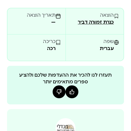
מהמצליחות בעולם. מיליוני עותקים מספרי הסדרה
הוצאה
תאריך הוצאה
הודפסו והיו השראה לדור שלם של קוראים. ריינה
כנרת זמורה דביר
—
טלגמאייר (יוצרת חיוך, אחיות ועוד) הפכה אותה לסדרת
ספרי קומיקס, וגייל גליגן, יוצרת קומיקס בזכות עצמה,
מובילה בבטחה את הספר השמיני בסדרה.
שפה
כריכה
עברית
רכה
תעזרו לנו להכיר את ההעדפות שלכם ולהציע
ספרים מתאימים יותר