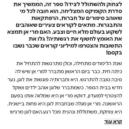
לצחוק ולהשתולל לצידו? ספר זה, הממשיך את
סדרת הקומיקס המצליחה, הוא חובה לכל מי
שאוהב סיפורים על חברות, הרפתקאות
והתבגרות. מתאים לקוראים צעירים שאוהבים
לשקוע בעולם מלא חיים וצבע. האם מרי אן תמצא
את האומץ לחשוף את רגשותיה? גלו את
התשובות והצטרפו למיליוני קוראים שכבר נשבו
בקסם!
שנת הלימודים מתחילה, וכולן מתרגשות להתחיל את
כיתה חית. כבר ביום הראשון מתברר למרי אן שיש לה
סיבה טובה להתרגש. היא וחברותיה פוגשות את לוגן, נער
חדש בבית הספר. כשמתברר שלוגן אוהב ילדים ושוקל
להצטרף למועדון, דווקא מרי אן היא שמלווה אותו בפעם
הראשונה. מרי אן מגלה שבחברת לוגן היא פחות ביישנית.
היא צוחקת, משתוללת ונהנית מכל רגע.האם לוגן מרגיש
כמוה? האם למועדון הבייביסיטריות יצטרף חבר חדש?
קרא עוד
הסדרה מועדון הבייביסיטריות מאת אן מ’ מרטין, היא