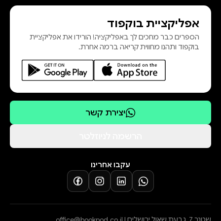
אפליקציית בוקפוד
הספרים כבר מחכים לך באפליקציה! הורידו את אפליקציית
בוקפוד ותהנו מחווית קריאה ברמה אחרת.
יצירת קשר
הרשמה לניוזלטר
עקבו אחרינו
שטנר 7, גבעת שאול ירושלים |
office@bookpod.co.il