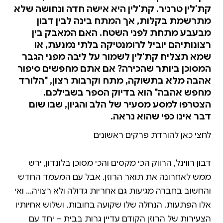
קת'לין טרניר. קת'לין היא אישה חדה ונחושה שלא
מתרשמת בקלות, אך המתח בינה לבין דבון
מבעבע מתחת לפני השטח. האם המאבק בין
רצונותיהם יוביל לרומנטיקה בלתי נמנעת, או
שמא תצליח קת'לין לשמור על ליבה מפני הגבר
המסוכן ביותר שהכירה? אם אתם מחפשים סיפור
אהבה מלא בתשוקה, מתח וקרבות רצון, "הלורד
מחפש אהבה" הוא בדיוק הספר בשבילכם.
הצטרפו למסע מסעיר של הלב והגיון, שבו שום
דבר אינו כפי שהוא נראה.
דבון רווינל, הרווק הכי מקסים והכי מסוכן בלונדון, ירש
ממש לאחרונה את תואר הרוזן. אבל עם המעמד החדש
והחשוב בחברה מגיעות גם אחריות גדולה ולא רצויה… ואי
אלו הפתעות. הנחלה שלו שקועה בחובות, ושלוש אחיותיו
הצעירות של הרוזן הקודם עדיין גרות בבית – יחד עם