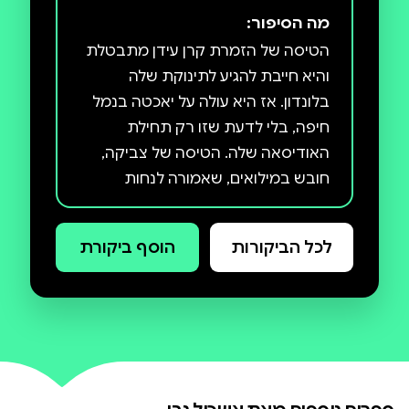
מה הסיפור:
הטיסה של הזמרת קרן עידן מתבטלת
והיא חייבת להגיע לתינוקת שלה
בלונדון. אז היא עולה על יאכטה בנמל
חיפה, בלי לדעת שזו רק תחילת
האודיסאה שלה. הטיסה של צביקה,
חובש במילואים, שאמורה לנחות
בישראל, מופנית לקפריסין. וגם אצלו,
זה לא יהיה השיבוש האחרון בתוכניות.
לכל הביקורות
הוסף ביקורת
כשתומר, עורך דין צמרת, ננעל מחוץ
לדירה שלו, הוא נוסע לבית קפה
שפתוח כל הלילה. שם הוא פוגש אישה
שמטלטלת את עולמו, ומוציאה אותו