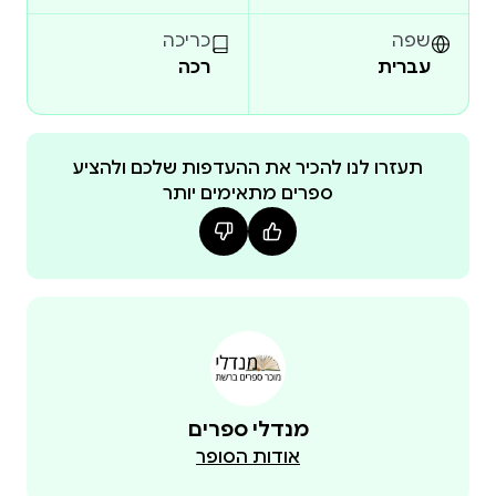
אשכול נבו מגיש לנו יצירה סוחפת ומסעירה, המגששת
שפה
כריכה
עברית
רכה
אחר קרקע יציבה ובטוחה – על סף תהום. בעודה מעוגנת
בכאן ובעכשיו, היא ממריאה מעל למציאות היום־יומית
ונושאת עמה את קוראיה. ההצטלבויות העדינות שנבו
רוקם בין גיבוריו יוצרות רשת ביטחון, המזכירה לנו שגם
תעזרו לנו להכיר את ההעדפות שלכם ולהציע
ספרים מתאימים יותר
כשנדמה שהכול נשמט, עדיין אפשר להיאחז במילים,
ספריו של אשכול נבו תורגמו ל־14 שפות, וזכו בפרסים
ספרותיים בארץ ובחו"ל. ב"ניו יורק טיימס" תיארו את
כתיבתו כ"מהפנטת", וה"קוריירה דה לה סרה" קבע שהוא
אחד הסופרים הבולטים בדורו בעולם.
מנדלי ספרים
אודות הסופר