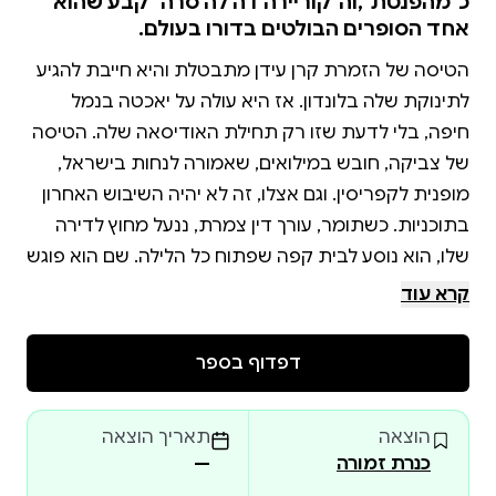
כ"מהפנטת",וה"קוריירה דה לה סרה" קבע שהוא
אחד הסופרים הבולטים בדורו בעולם.
הטיסה של הזמרת קרן עידן מתבטלת והיא חייבת להגיע
לתינוקת שלה בלונדון. אז היא עולה על יאכטה בנמל
חיפה, בלי לדעת שזו רק תחילת האודיסאה שלה. הטיסה
של צביקה, חובש במילואים, שאמורה לנחות בישראל,
מופנית לקפריסין. וגם אצלו, זה לא יהיה השיבוש האחרון
בתוכניות. כשתומר, עורך דין צמרת, ננעל מחוץ לדירה
שלו, הוא נוסע לבית קפה שפתוח כל הלילה. שם הוא פוגש
קרא עוד
אלה ועוד הם גיבורי הלילה הארוך ביותר. בים, באוויר
דפדוף בספר
וביבשה, הם מנסים בכל כוחם להגיע הביתה. בדרך הם
פוגשים זה את זה, מחפשים (ולפעמים מוצאים) אור
הוצאה
תאריך הוצאה
ומשמעות בתקופה חשוכה. ומחכים, כל כך מחכים,
כנרת זמורה
—