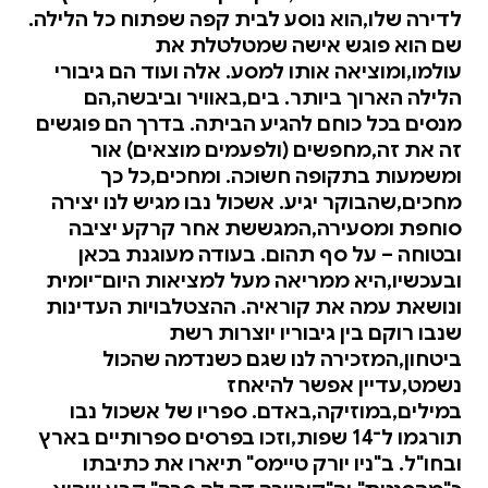
לדירה שלו,הוא נוסע לבית קפה שפתוח כל הלילה.
שם הוא פוגש אישה שמטלטלת את
עולמו,ומוציאה אותו למסע. אלה ועוד הם גיבורי
הלילה הארוך ביותר. בים,באוויר וביבשה,הם
מנסים בכל כוחם להגיע הביתה. בדרך הם פוגשים
זה את זה,מחפשים (ולפעמים מוצאים) אור
ומשמעות בתקופה חשוכה. ומחכים,כל כך
מחכים,שהבוקר יגיע. אשכול נבו מגיש לנו יצירה
סוחפת ומסעירה,המגששת אחר קרקע יציבה
ובטוחה – על סף תהום. בעודה מעוגנת בכאן
ובעכשיו,היא ממריאה מעל למציאות היום־יומית
ונושאת עמה את קוראיה. ההצטלבויות העדינות
שנבו רוקם בין גיבוריו יוצרות רשת
ביטחון,המזכירה לנו שגם כשנדמה שהכול
נשמט,עדיין אפשר להיאחז
במילים,במוזיקה,באדם. ספריו של אשכול נבו
תורגמו ל־14 שפות,וזכו בפרסים ספרותיים בארץ
ובחו"ל. ב"ניו יורק טיימס" תיארו את כתיבתו