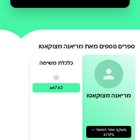
שדווקא המדינה היא זו הנוטלת סיכונים
ומשקיעה הון עתק לטווח הרחוק ובכך
מקדמת צמיחה וחדשנות. אף על פי כן,
המדינה אינה נהנית מרווחי ההצלחה
והיוקרה שבהם זוכים התאגידים וענקי
ספרים נוספים מאת
השוק הפרטי והפיננסי.
מריאנה מצוקאטו
כלכלת משימה
פורמטים זמינים
:
מודפס
67.62
₪
מריאנה מצוקאטו
מעקב אחר הסופר —
בקרוב