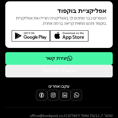
אפליקציית בוקפוד
הספרים כבר מחכים לך באפליקציה! הורידו את אפליקציית
בוקפוד ותהנו מחווית קריאה ברמה אחרת.
יצירת קשר
הרשמה לניוזלטר
עקבו אחרינו
שטנר 7, גבעת שאול ירושלים |
office@bookpod.co.il