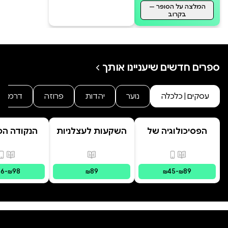
המלצה על הסופר —
בקרוב
ספרים חדשים שיעניינו אותך
עסקים | כלכלה
נוער
יהדות
פרוזה
דרמה
הפסיכולוגיה של
השקעות לעצלניות
הנקודה הכ
ההשקעות
- הדרך הפשוטה
והרווחית להשקעה
פורמטים זמינים
:
מודפס, דיגיטלי
פורמטים זמינים
:
מודפס
פורמ
ארוכת-טווח בשוק
ההון
66
-
98
89
45
-
89
₪
₪
₪
₪