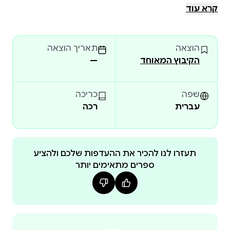
עתק לטווח הרחוק ובכך מקדמת צמיחה וחדשנות. אף על
קרא עוד
פי כן, המדינה אינה נהנית מרווחי ההצלחה והיוקרה
שבהם זוכים התאגידים וענקי השוק הפרטי והפיננסי.
הוצאה
תאריך הוצאה
הקיבוץ המאוחד
—
שפה
כריכה
עברית
רכה
תעזרו לנו להכיר את ההעדפות שלכם ולהציע
ספרים מתאימים יותר