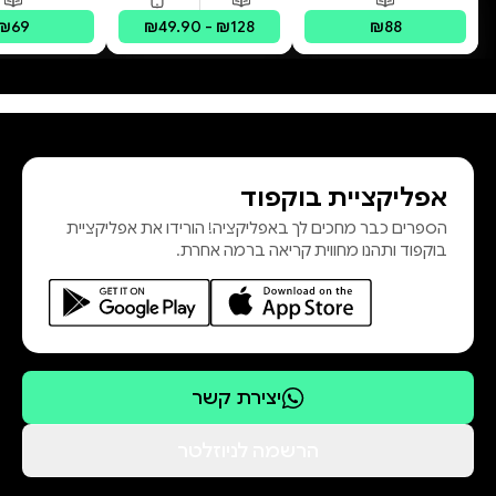
כי הוא נכתב באהבה — מתוך ניסיון,
פורמטים זמינים
:
מודפס
פורמטים זמינים
:
מודפס, דיגיטלי
פורמטים 
הניתוח לקיצור קיבה
ברקן.
₪69
₪49.90 - ₪128
₪88
זה ספר שמטייל איתך — בגוף, בלב,
ובמחשבה.
אפליקציית בוקפוד
הספרים כבר מחכים לך באפליקציה! הורידו את אפליקציית
בוקפוד ותהנו מחווית קריאה ברמה אחרת.
יצירת קשר
הרשמה לניוזלטר