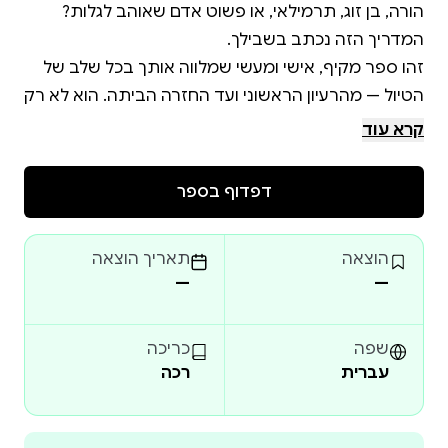
זהו ספר מקיף, אישי ומעשי שמלווה אותך בכל שלב של
הטיול — מהרעיון הראשוני ועד החזרה הביתה. הוא לא רק
מלמד איך לטייל, אלא איך להפוך כל טיול לחוויה
קרא עוד
דפדוף בספר
טיול זוגי, משפחתי, עם חברים, לבד, עם ילדים, עם בעלי
הוצאה
תאריך הוצאה
חיים, עם צרכים מיוחדים — כל פרק מותאם לקהל אחר,
—
—
תיבות השראה, ציטוטים, שאלות למחשבה, ואתגרים
שפה
כריכה
עברית
רכה
צ’קליסטים, טבלאות תקציב, מדריך לצילום, רשימות