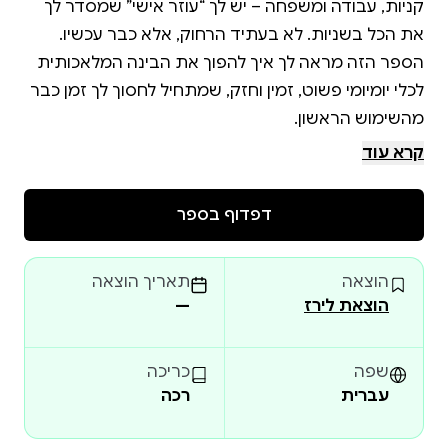
קניות, עבודה ומשפחה – יש לך “עוזר אישי” שמסדר לך
את הכל בשניות. לא בעתיד הרחוק, אלא כבר עכשיו.
הספר הזה מראה לך איך להפוך את הבינה המלאכותית
לכלי יומיומי פשוט, זמין וחזק, שמתחיל לחסוך לך זמן כבר
במקום לבזבז שעות על תכנון לו״ז, חיפוש מידע, ניסוח
קרא עוד
מיילים, השוואת מחירים או התלבטויות אינסופיות – אתה
לומד איך לגרום ל- AIלעשות את זה בשבילך בצורה
דפדוף בספר
מדויקת, מהירה ובעברית שמתאימה לחיים בישראל. זה
לא ספר טכני ולא דורש רקע מוקדם. להפך – הוא בנוי
הוצאה
תאריך הוצאה
בדיוק בשביל אנשים עובדים, הורים, סטודנטים ויזמים
הוצאת לירז
—
שרוצים פשוט להקל על החיים ולהתחיל לראות תוצאות
שפה
כריכה
עברית
רכה
• תנהל את הזמן שלך בצורה חכמה יותר בלי להרגיש